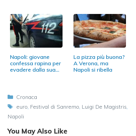
Napoli: giovane
La pizza più buona?
confessa rapina per
A Verona, ma
evadere dalla sua
Napoli si ribella
casa
Categorie
Cronaca
Tag
euro
,
Festival di Sanremo
,
Luigi De Magistris
,
Napoli
You May Also Like