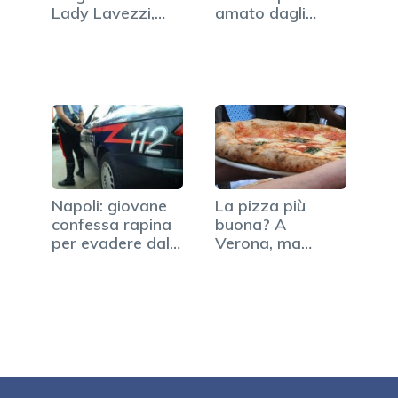
Lady Lavezzi,
amato dagli
rapinata…
italiani
Napoli: giovane
La pizza più
confessa rapina
buona? A
per evadere dalla
Verona, ma
sua casa
Napoli si ribella