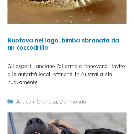
Nuotava nel lago, bimba sbranata da
un coccodrillo
Gli esperti lanciano l’allarme e rinnovano l’invito
alle autorità locali affinché, in Australia, sia
nuovamente
Categorie
Articoli
,
Cronaca
,
Dal mondo