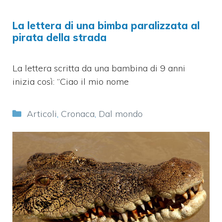
La lettera di una bimba paralizzata al
pirata della strada
La lettera scritta da una bambina di 9 anni
inizia così: “Ciao il mio nome
Categorie
Articoli
,
Cronaca
,
Dal mondo