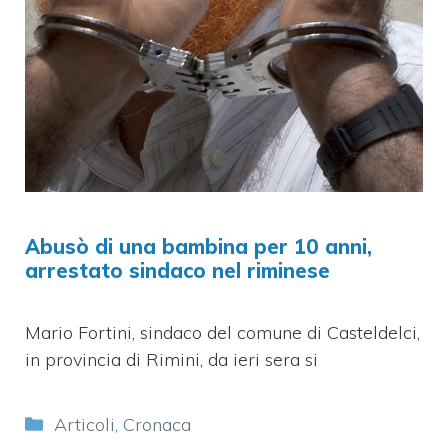
Abusò di una bambina per 10 anni,
arrestato sindaco nel riminese
Mario Fortini, sindaco del comune di Casteldelci,
in provincia di Rimini, da ieri sera si
Categorie
Articoli
,
Cronaca