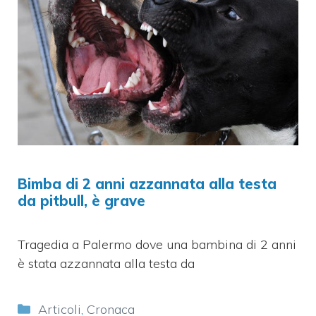
Bimba di 2 anni azzannata alla testa
da pitbull, è grave
Tragedia a Palermo dove una bambina di 2 anni
è stata azzannata alla testa da
Categorie
Articoli
,
Cronaca