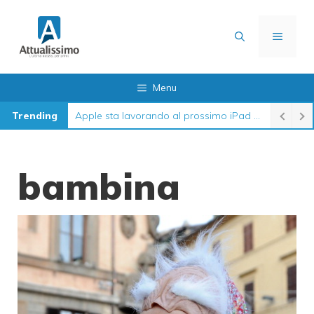
Vai
al
MENU
contenuto
Menu
Trending
Apple sta lavorando al prossimo iPad 12 in queste settimane
bambina