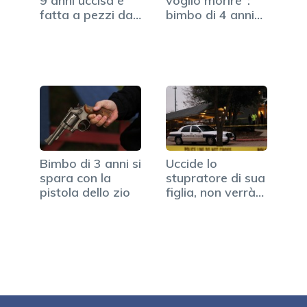
9 anni uccisa e
voglio morire":
fatta a pezzi dal
bimbo di 4 anni
babysitter
colpito…
Bimbo di 3 anni si
Uccide lo
spara con la
stupratore di sua
pistola dello zio
figlia, non verrà…