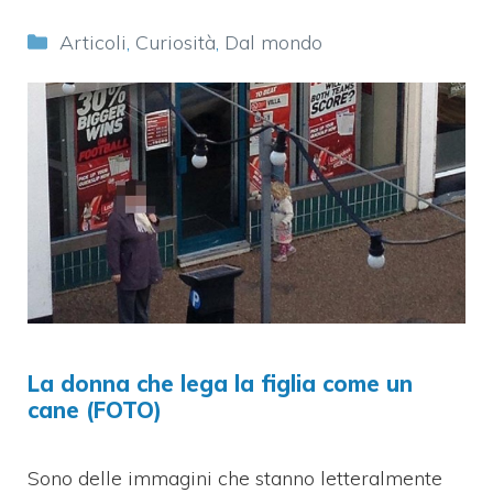
Categorie
Articoli
,
Curiosità
,
Dal mondo
La donna che lega la figlia come un
cane (FOTO)
Sono delle immagini che stanno letteralmente