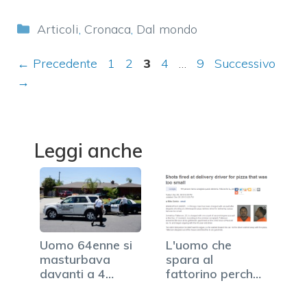
Categorie
Articoli
,
Cronaca
,
Dal mondo
Pagina
Pagina
Pagina
Pagina
Pagina
←
Precedente
1
2
3
4
…
9
Successivo
→
Leggi anche
Uomo 64enne si
L'uomo che
masturbava
spara al
davanti a 4
fattorino perché
bambini:
la pizza è…
arrestato