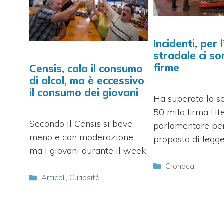
Incidenti, per 
stradale ci s
firme
Censis, cala il consumo
di alcol, ma è eccessivo
il consumo dei giovani
Ha superato la so
50 mila firma l’it
Secondo il Censis si beve
parlamentare per
meno e con moderazione,
proposta di legg
ma i giovani durante il week
Categorie
Cronaca
Categorie
Articoli
,
Curiosità