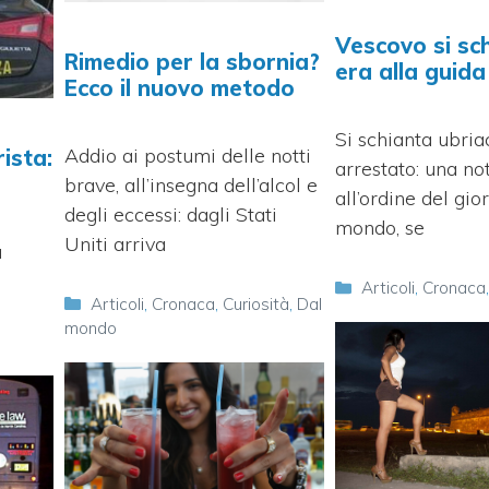
Vescovo si sc
Rimedio per la sbornia?
era alla guida
Ecco il nuovo metodo
Si schianta ubria
Addio ai postumi delle notti
ista:
arrestato: una no
brave, all’insegna dell’alcol e
all’ordine del gio
degli eccessi: dagli Stati
mondo, se
Uniti arriva
a
Categorie
Articoli
,
Cronaca
Categorie
Articoli
,
Cronaca
,
Curiosità
,
Dal
mondo