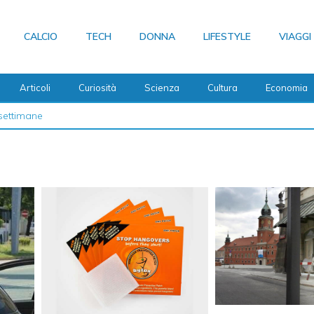
CALCIO
TECH
DONNA
LIFESTYLE
VIAGGI
Articoli
Curiosità
Scienza
Cultura
Economia
 2026