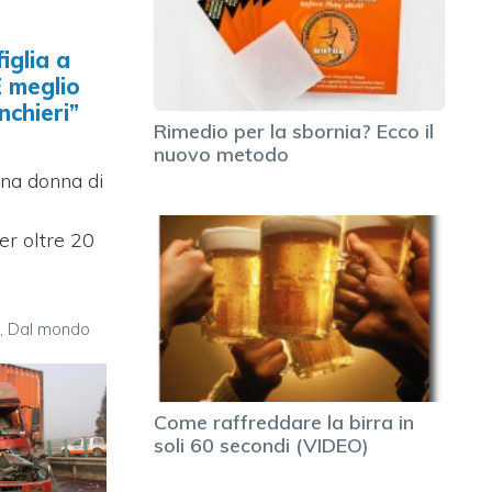
iglia a
È meglio
nchieri”
Rimedio per la sbornia? Ecco il
nuovo metodo
na donna di
r oltre 20
à
,
Dal mondo
Come raffreddare la birra in
soli 60 secondi (VIDEO)