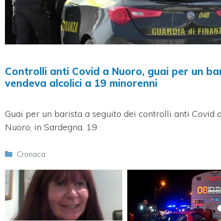
Controlli anti Covid a Nuoro, guai per un bar
vendeva alcolici a 19 minorenni
Guai per un barista a seguito dei controlli anti Covid 
Nuoro, in Sardegna. 19
Categorie
Cronaca