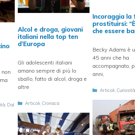
Incoraggia la f
prostituirsi: “
Alcol e droga, giovani
che essere ba
italiani nella top ten
d’Europa
cino
Becky Adams è u
45 anni che ha
Gli adolescenti italiani
accompagnato, pe
amano sempre di più lo
: non
anni,
sballo, fatto di alcol, droga e
, ma
altre
Categorie
Articoli
,
Curiosit
Categorie
Articoli
,
Cronaca
ità
,
Dal