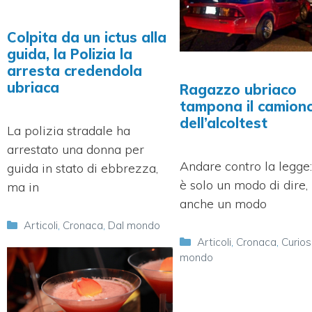
Colpita da un ictus alla
guida, la Polizia la
arresta credendola
ubriaca
Ragazzo ubriaco
tampona il camion
dell’alcoltest
La polizia stradale ha
arrestato una donna per
Andare contro la legge
guida in stato di ebbrezza,
è solo un modo di dire
ma in
anche un modo
Categorie
Articoli
,
Cronaca
,
Dal mondo
Categorie
Articoli
,
Cronaca
,
Curios
mondo