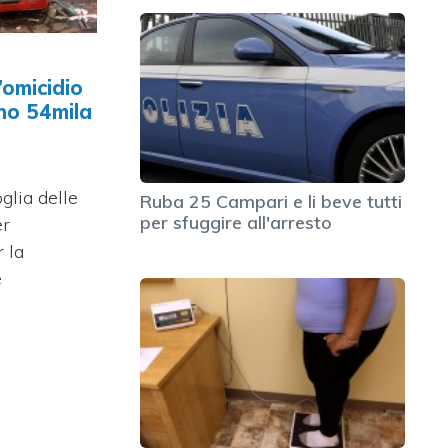
l’omicidio
ono 54mila
glia delle
Ruba 25 Campari e li beve tutti
per sfuggire all'arresto
er
 la
e