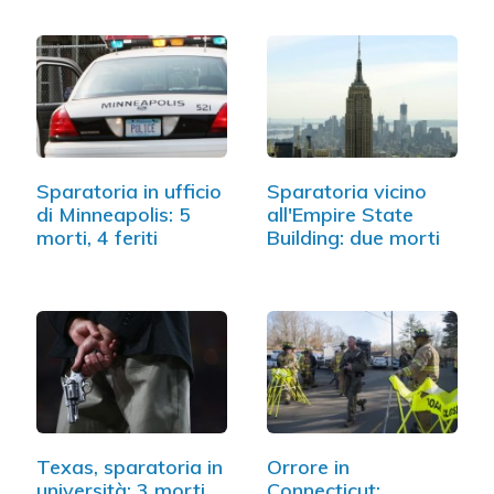
Sparatoria in ufficio
Sparatoria vicino
di Minneapolis: 5
all'Empire State
morti, 4 feriti
Building: due morti
Texas, sparatoria in
Orrore in
università: 3 morti,
Connecticut: