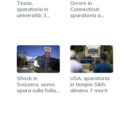
Texas,
Orrore in
sparatoria in
Connecticut:
università: 3
sparatoria a
morti, ucciso il
scuola, decine…
killer
Shock in
USA, sparatoria
Svizzera, uomo
in tempio Sikh:
spara sulla folla:
almeno 7 morti
3 morti