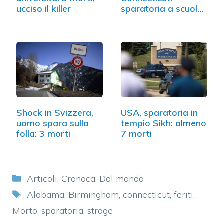
ucciso il killer
sparatoria a scuola,
decine…
Shock in Svizzera,
USA, sparatoria in
uomo spara sulla
tempio Sikh: almeno
folla: 3 morti
7 morti
Categorie
Articoli
,
Cronaca
,
Dal mondo
Tag
Alabama
,
Birmingham
,
connecticut
,
feriti
,
Morto
,
sparatoria
,
strage