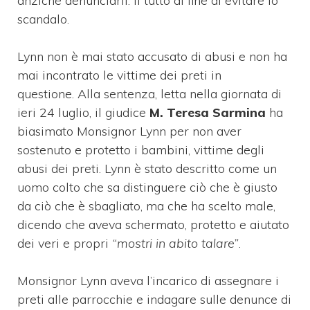
anziché denunciarli. Il tutto al fine di evitare lo
scandalo.
Lynn non è mai stato accusato di abusi e non ha
mai incontrato le vittime dei preti in
questione.
Alla sentenza, letta nella giornata di
ieri 24 luglio, il giudice
M. Teresa Sarmina
ha
biasimato Monsignor Lynn per non aver
sostenuto e protetto i bambini, vittime degli
abusi dei preti. Lynn è stato descritto come un
uomo colto che sa distinguere ciò che è giusto
da ciò che è sbagliato, ma che ha scelto male,
dicendo che aveva schermato, protetto e aiutato
dei veri e propri
“mostri in abito talare”
.
Monsignor Lynn aveva l’incarico di assegnare i
preti alle parrocchie e indagare sulle denunce di