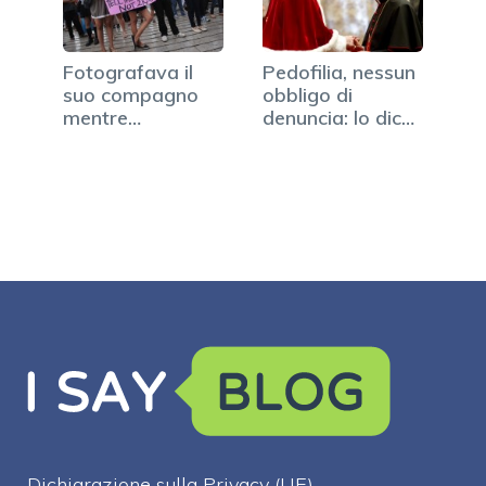
Fotografava il
Pedofilia, nessun
suo compagno
obbligo di
mentre
denuncia: lo dice
violentava una…
la Cei
Dichiarazione sulla Privacy (UE)