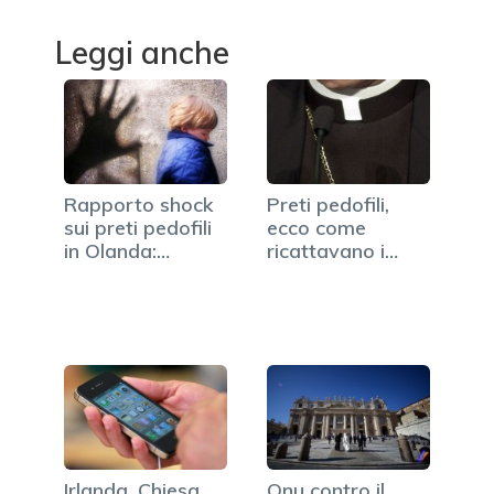
Leggi anche
Rapporto shock
Preti pedofili,
sui preti pedofili
ecco come
in Olanda:
ricattavano i
decine…
bambini
Irlanda, Chiesa
Onu contro il