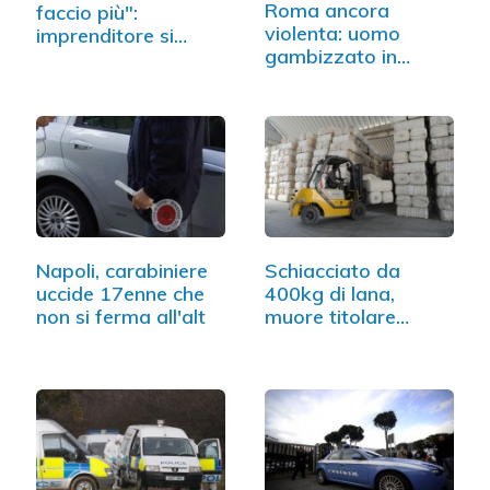
Roma ancora
faccio più":
violenta: uomo
imprenditore si…
gambizzato in
strada
Napoli, carabiniere
Schiacciato da
uccide 17enne che
400kg di lana,
non si ferma all'alt
muore titolare…