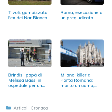
Tivoli: gambizzato
Roma, esecuzione di
l'ex dei Nar Bianco
un pregiudicato
Brindisi, papà di
Milano, killer a
Melissa Bassi in
Porta Romana:
ospedale per un
morto un uomo,
malore
grave…
Categorie
Articoli
,
Cronaca