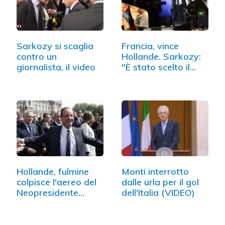
Sarkozy si scaglia
Francia, vince
contro un
Hollande. Sarkozy:
giornalista, il video
"È stato scelto il…
Hollande, fulmine
Monti interrotto
colpisce l'aereo del
dalle urla per il gol
Neopresidente…
dell'Italia (VIDEO)