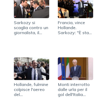
Sarkozy si
Francia, vince
scaglia contro un
Hollande.
giornalista, il
Sarkozy: "È stato
video
scelto il…
Hollande, fulmine
Monti interrotto
colpisce l'aereo
dalle urla per il
del
gol dell'Italia
Neopresidente…
(VIDEO)