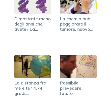
Dimostrate meno
La chemio può
degli anni che
peggiorare il
avete? La
tumore, nuovo
scienza…
studio dagli Usa
La distanza fra
Possibile
me e te? 4,74
prevedere il
gradi.
futuro
Rivoluzionata…