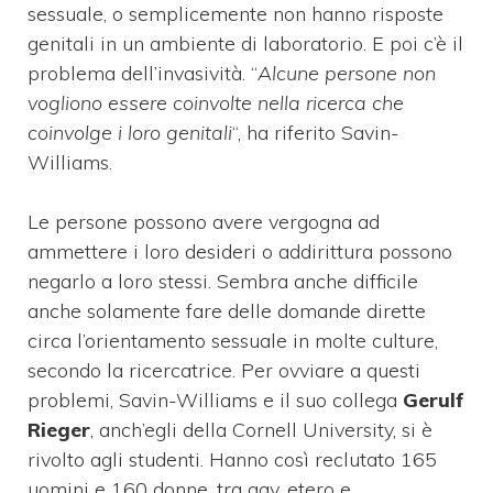
sessuale
, o semplicemente non hanno risposte
genitali in un ambiente di laboratorio.
E poi c’è il
problema dell’invasività.
“
Alcune persone non
vogliono essere coinvolte nella ricerca che
coinvolge i loro genitali
“, ha riferito Savin-
Williams.
Le persone possono avere vergogna ad
ammettere i loro desideri o addirittura possono
negarlo a loro stessi. Sembra
anche difficile
anche solamente fare delle domande dirette
circa l’orientamento sessuale in molte culture,
secondo la ricercatrice.
Per ovviare a questi
problemi, Savin-Williams e il suo collega
Gerulf
Rieger
, anch’egli della Cornell University, si è
rivolto agli studenti. Hanno così reclutato 165
uomini e 160 donne, tra gay, etero e