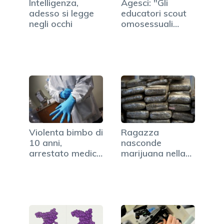
Intelligenza,
Agesci: "Gli
adesso si legge
educatori scout
negli occhi
omosessuali
sono un
problema"
Violenta bimbo di
Ragazza
10 anni,
nasconde
arrestato medico
marijuana nella
napoletano
vagina e si…