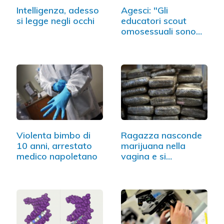
Intelligenza, adesso
Agesci: "Gli
si legge negli occhi
educatori scout
omosessuali sono
un problema"
Violenta bimbo di
Ragazza nasconde
10 anni, arrestato
marijuana nella
medico napoletano
vagina e si…