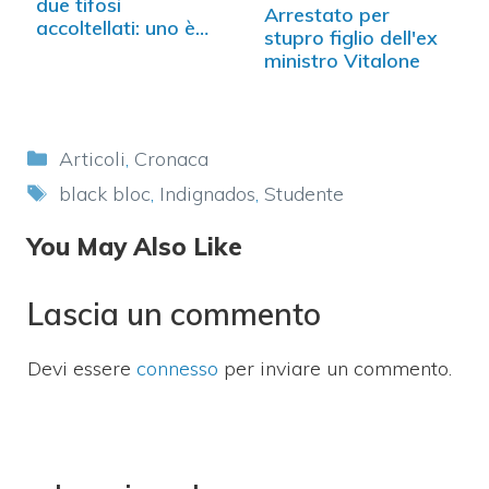
due tifosi
Arrestato per
accoltellati: uno è
stupro figlio dell'ex
grave
ministro Vitalone
Categorie
Articoli
,
Cronaca
Tag
black bloc
,
Indignados
,
Studente
You May Also Like
Lascia un commento
Devi essere
connesso
per inviare un commento.