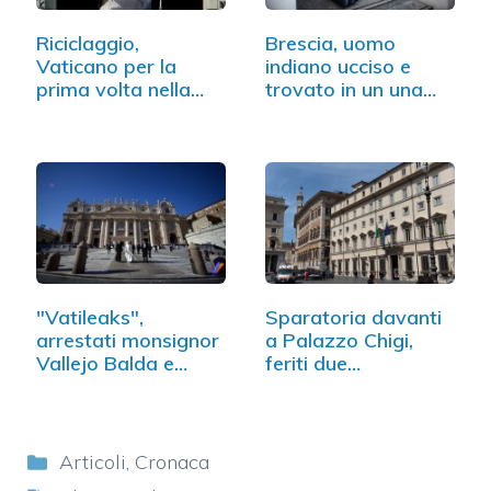
Riciclaggio,
Brescia, uomo
Vaticano per la
indiano ucciso e
prima volta nella
trovato in un una
"black list"
valigia
"Vatileaks",
Sparatoria davanti
arrestati monsignor
a Palazzo Chigi,
Vallejo Balda e…
feriti due…
Categorie
Articoli
,
Cronaca