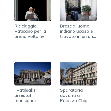
Riciclaggio,
Brescia, uomo
Vaticano per la
indiano ucciso e
prima volta nella
trovato in un una
"black list"
valigia
"Vatileaks",
Sparatoria
arrestati
davanti a
monsignor
Palazzo Chigi,
Vallejo Balda e…
feriti due…