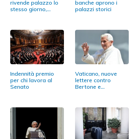
rivende palazzo lo
banche aprono i
stesso giorno,…
palazzi storici
Indennità premio
Vaticano, nuove
per chi lavora al
lettere contro
Senato
Bertone e
Gaenswein