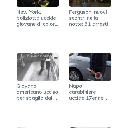
New York,
Ferguson, nuovi
poliziotto uccide
scontri nella
giovane di colore
notte: 31 arresti
disarmato
Giovane
Napoli,
americano ucciso
carabiniere
per sbaglio dalla
uccide 17enne
polizia (VIDEO)
che non si ferma
all'alt