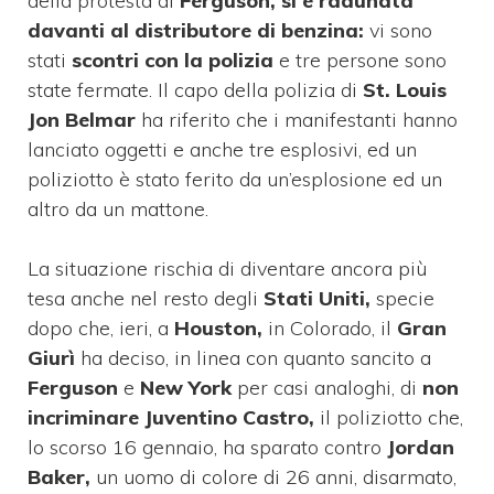
della protesta di
Ferguson, si è radunata
davanti al distributore di benzina:
vi sono
stati
scontri con la polizia
e tre persone sono
state fermate. Il capo della polizia di
St. Louis
Jon Belmar
ha riferito che i manifestanti hanno
lanciato oggetti e anche tre esplosivi, ed un
poliziotto è stato ferito da un’esplosione ed un
altro da un mattone.
La situazione rischia di diventare ancora più
tesa anche nel resto degli
Stati Uniti,
specie
dopo che, ieri, a
Houston,
in Colorado, il
Gran
Giurì
ha deciso, in linea con quanto sancito a
Ferguson
e
New York
per casi analoghi, di
non
incriminare Juventino Castro,
il poliziotto che,
lo scorso 16 gennaio, ha sparato contro
Jordan
Baker,
un uomo di colore di 26 anni, disarmato,