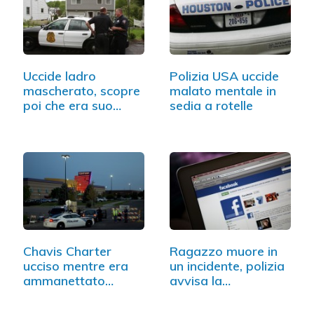
Uccide ladro
Polizia USA uccide
mascherato, scopre
malato mentale in
poi che era suo
sedia a rotelle
figlio
Chavis Charter
Ragazzo muore in
ucciso mentre era
un incidente, polizia
ammanettato…
avvisa la…