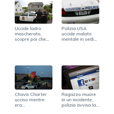
Uccide ladro
Polizia USA
mascherato,
uccide malato
scopre poi che
mentale in sedia
era suo figlio
a rotelle
Chavis Charter
Ragazzo muore
ucciso mentre
in un incidente,
era
polizia avvisa la…
ammanettato…