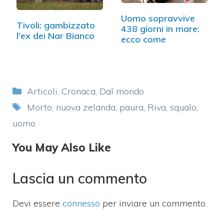
Uomo sopravvive
Tivoli: gambizzato
438 giorni in mare:
l'ex dei Nar Bianco
ecco come
Categorie
Articoli
,
Cronaca
,
Dal mondo
Tag
Morto
,
nuova zelanda
,
paura
,
Riva
,
squalo
,
uomo
You May Also Like
Lascia un commento
Devi essere
connesso
per inviare un commento.