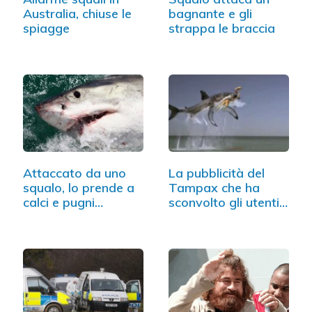
Australia, chiuse le
bagnante e gli
spiagge
strappa le braccia
Attaccato da uno
La pubblicità del
squalo, lo prende a
Tampax che ha
calci e pugni…
sconvolto gli utenti…