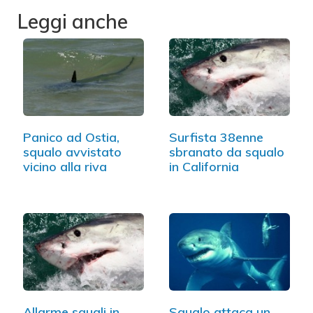
Leggi anche
Panico ad Ostia,
Surfista 38enne
squalo avvistato
sbranato da squalo
vicino alla riva
in California
Allarme squali in
Squalo attaca un