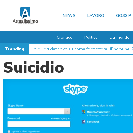
Vai
al
NEWS
LAVORO
GOSSIP
contenuto
Cronaca
Politica
Dal mondo
Trending
La guida definitiva su come formattare l’iPhone nel
Suicidio