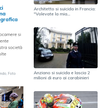
ci
Architetto si suicida in Francia:
una
"Volevate la mia…
grafica
ocamere si
mente
stra società
lte
Anziano si suicida e lascia 2
ondo
,
Foto
milioni di euro ai carabinieri