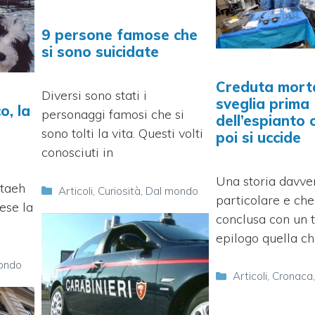
9 persone famose che
si sono suicidate
Creduta morta
Diversi sono stati i
sveglia prima
o, la
personaggi famosi che si
dell’espianto 
:
sono tolti la vita. Questi volti
poi si uccide
conosciuti in
Una storia davve
htaeh
Categorie
Articoli
,
Curiosità
,
Dal mondo
particolare e che
ese la
conclusa con un 
epilogo quella c
ondo
Categorie
Articoli
,
Cronaca