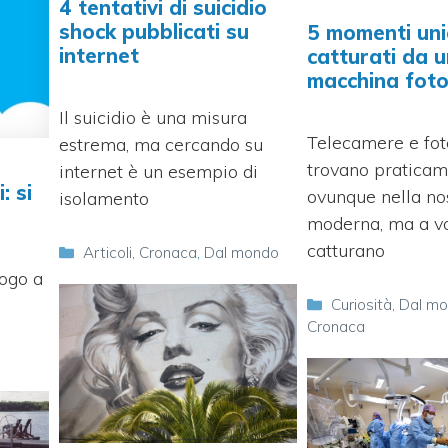
4 tentativi di suicidio
shock pubblicati su
5 momenti uni
internet
catturati da 
macchina foto
Il suicidio è una misura
Telecamere e fot
estrema, ma cercando su
trovano pratica
internet è un esempio di
: si
ovunque nella no
isolamento
moderna, ma a vo
catturano
Categorie
Articoli
,
Cronaca
,
Dal mondo
uogo a
Categorie
Curiosità
,
Dal m
Cronaca