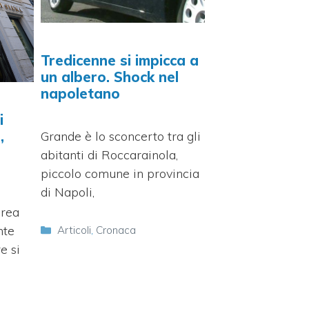
Tredicenne si impicca a
un albero. Shock nel
napoletano
i
,
Grande è lo sconcerto tra gli
abitanti di Roccarainola,
piccolo comune in provincia
di Napoli,
area
nte
Categorie
Articoli
,
Cronaca
e si