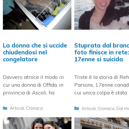
La donna che si uccide
Stuprata dal branc
chiudendosi nel
foto finisce in rete
congelatore
17enne si suicida
Davvero atroce il modo in
Triste è la storia di Re
cui una donna di Offida, in
Parsons, 17enne canad
provincia di Ascoli, ha
cui unica colpa è stata
Categorie
Categorie
Articoli
,
Cronaca
Articoli
,
Cronaca
,
Dal m