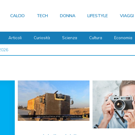
CALCIO
TECH
DONNA
LIFESTYLE
VIAGGI
Articoli
Curiosità
Scienza
Cultura
Economia
 2026