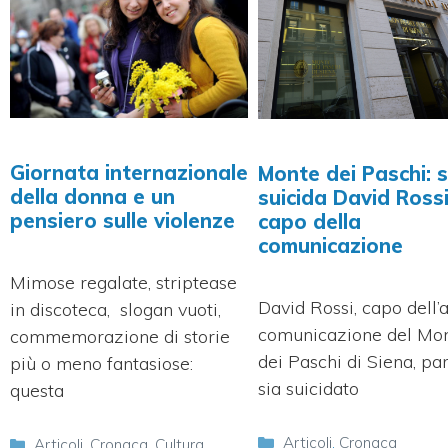
Giornata internazionale
Monte dei Paschi: s
della donna e un
suicida David Rossi
pensiero sulle violenze
capo della
comunicazione
Mimose regalate, striptease
David Rossi, capo dell’
in discoteca, slogan vuoti,
comunicazione del Mo
commemorazione di storie
dei Paschi di Siena, par
più o meno fantasiose:
sia suicidato
questa
Categorie
Articoli
,
Cronaca
Categorie
Articoli
,
Cronaca
,
Cultura