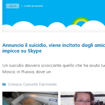
Annuncia il suicidio, viene incitato dagli amici
impicca su Skype
Un suicidio davvero scioccante quello che ha avuto l
Mosca, in Russia, dove un
Categorie
Cronaca
,
Curiosità
,
Dal mondo