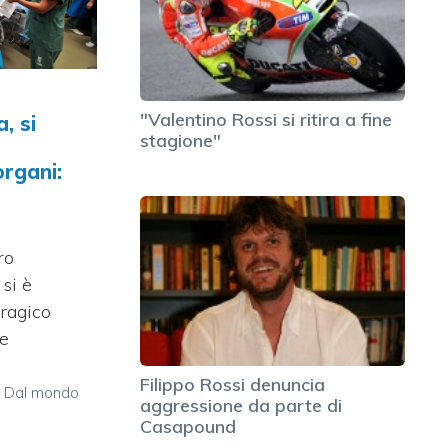
"Valentino Rossi si ritira a fine
, si
stagione"
organi:
ro
 si è
tragico
he
Filippo Rossi denuncia
,
Dal mondo
aggressione da parte di
Casapound