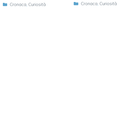
Categorie
Cronaca
,
Curiosità
Categorie
Cronaca
,
Curiosità