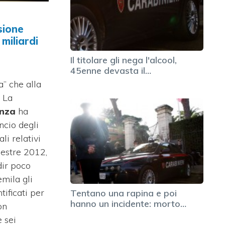
sione
 miliardi
Il titolare gli nega l'alcool,
45enne devasta il…
a” che alla
. La
anza
ha
ncio degli
li relativi
estre 2012,
 dir poco
mila gli
tificati per
Tentano una rapina e poi
hanno un incidente: morto…
on
e sei