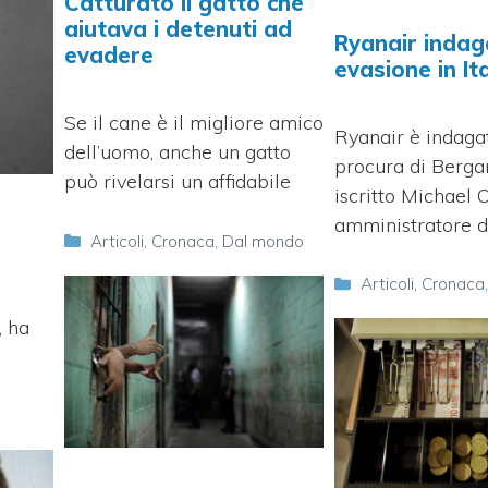
Catturato il gatto che
aiutava i detenuti ad
Ryanair indag
evadere
evasione in Ita
Se il cane è il migliore amico
Ryanair è indaga
dell’uomo, anche un gatto
procura di Berga
può rivelarsi un affidabile
iscritto Michael 
amministratore d
Categorie
Articoli
,
Cronaca
,
Dal mondo
Categorie
Articoli
,
Cronaca
, ha