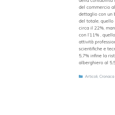
della contabilità 
del commercio al
dettaglio con un
del totale, quello
circa il 22%, man
con l’11% , quello
attività profession
scientifiche e tec
5,7% infine la ris
alberghiero al 5,
Categorie
Articoli
,
Cronaca