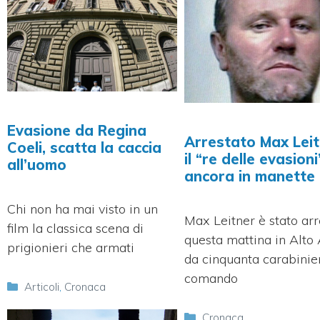
Evasione da Regina
Arrestato Max Leit
Coeli, scatta la caccia
il “re delle evasioni
all’uomo
ancora in manette
Chi non ha mai visto in un
Max Leitner è stato arr
film la classica scena di
questa mattina in Alto
prigionieri che armati
da cinquanta carabinier
comando
Categorie
Articoli
,
Cronaca
Categorie
Cronaca