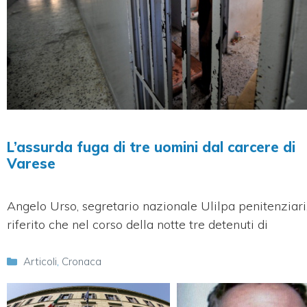
L’assurda fuga di tre uomini dal carcere di
Varese
Angelo Urso, segretario nazionale Ulilpa penitenziari
riferito che nel corso della notte tre detenuti di
Categorie
Articoli
,
Cronaca