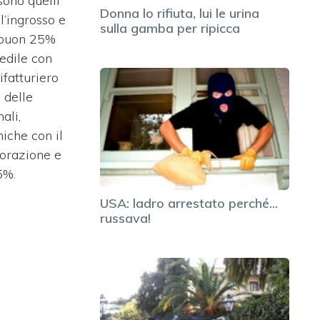
sono quelli
Donna lo rifiuta, lui le urina
l’ingrosso e
sulla gamba per ripicca
 buon 25%
 edile con
ifatturiero
 delle
ali,
niche con il
torazione e
5%.
USA: ladro arrestato perché...
russava!