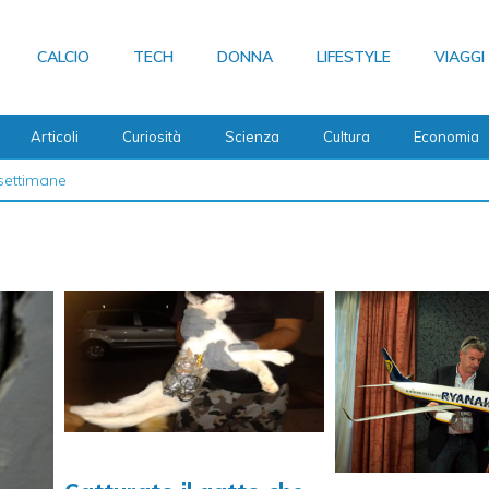
CALCIO
TECH
DONNA
LIFESTYLE
VIAGGI
Articoli
Curiosità
Scienza
Cultura
Economia
 2026