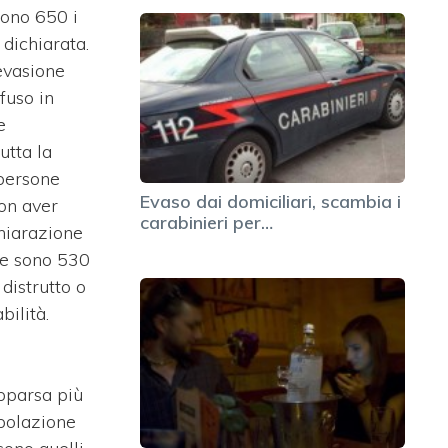
sono 650 i
 dichiarata.
evasione
fuso in
e
utta la
 persone
Evaso dai domiciliari, scambia i
on aver
carabinieri per…
hiarazione
re sono 530
distrutto o
bilità.
apparsa più
polazione