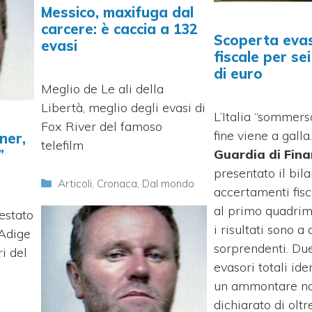
Messico, maxifuga dal
carcere: è caccia a 132
Scoperta eva
evasi
fiscale per sei
di euro
Meglio de Le ali della
Libertà, meglio degli evasi di
L’Italia “sommers
Fox River del famoso
fine viene a galla
ner,
telefilm
Guardia di Fin
”
presentato il bila
Categorie
Articoli
,
Cronaca
,
Dal mondo
accertamenti fisca
al primo quadrim
estato
i risultati sono a
 Adige
sorprendenti. Due
i del
evasori totali iden
un ammontare n
dichiarato di oltr