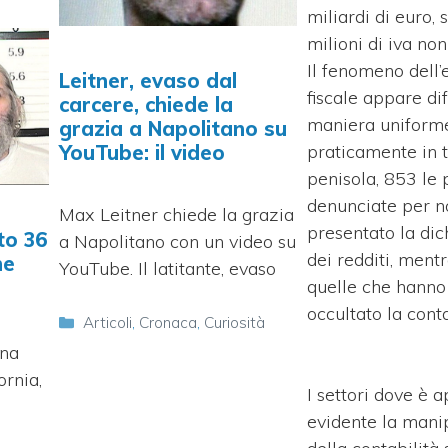
miliardi di euro, 
milioni di iva non
Il fenomeno dell’
Leitner, evaso dal
fiscale appare dif
carcere, chiede la
maniera uniform
grazia a Napolitano su
YouTube: il video
praticamente in t
penisola, 853 le
denunciate per n
Max Leitner chiede la grazia
presentato la dic
to 36
a Napolitano con un video su
dei redditi, ment
ne
YouTube. Il latitante, evaso
quelle che hanno 
occultato la conta
Categorie
Articoli
,
Cronaca
,
Curiosità
una
ornia,
I settori dove è 
evidente la mani