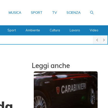
MUSICA
SPORT
TV
SCIENZA
Sport
Ambiente
Cultura
Lavoro
Video
Leggi anche
da