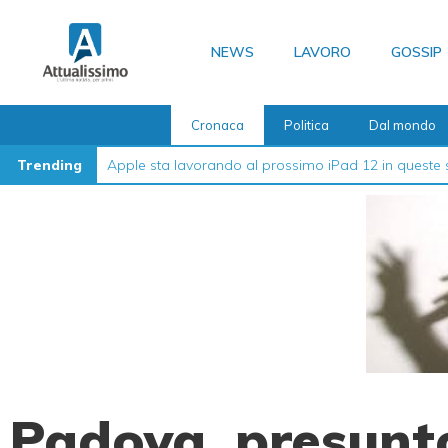
Vai
al
NEWS
LAVORO
GOSSIP
contenuto
Cronaca
Politica
Dal mondo
Trending
Apple sta lavorando al prossimo iPad 12 in queste 
Padova, presunt