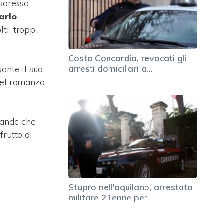
ssoressa
arlo
i, troppi,
Costa Concordia, revocati gli
arresti domiciliari a…
ante il suo
 nel romanzo
vando che
frutto di
Stupro nell'aquilano, arrestato
militare 21enne per…