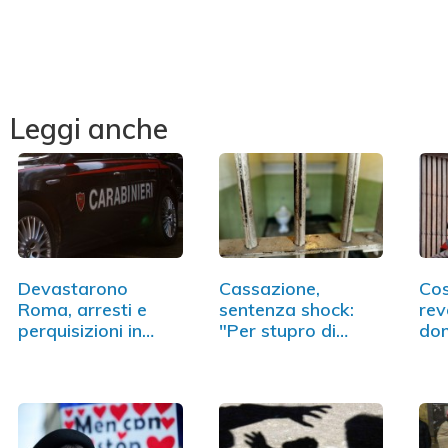
Leggi anche
Devastarono
Cassazione,
Cos
Roma, arresti e
sentenza shock:
rev
perquisizioni in
"Per stupro di
dom
tutta Italia
gruppo…