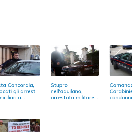
ta Concordia,
Stupro
Comanda
ocati gli arresti
nell'aquilano,
Carabinie
iciliari a…
arrestato militare
condann
21enne per…
violenza