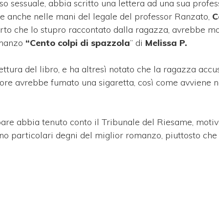
uso sessuale, abbia scritto una lettera ad una sua profe
te anche nelle mani del legale del professor Ranzato,
C
rto che lo stupro raccontato dalla ragazza, avrebbe molt
omanzo
“Cento colpi di spazzola
” di
Melissa P.
tura del libro, e ha altresì notato che la ragazza accus
essore avrebbe fumato una sigaretta, così come avviene
pare abbia tenuto conto il Tribunale del Riesame, moti
sono particolari degni del miglior romanzo, piuttosto che 