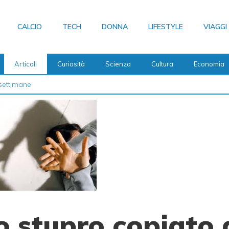
CALCIO
TECH
DONNA
LIFESTYLE
VIAGGI
Articoli
Curiosità
Scienza
Cultura
Economia
settimane
o stupro copiato 