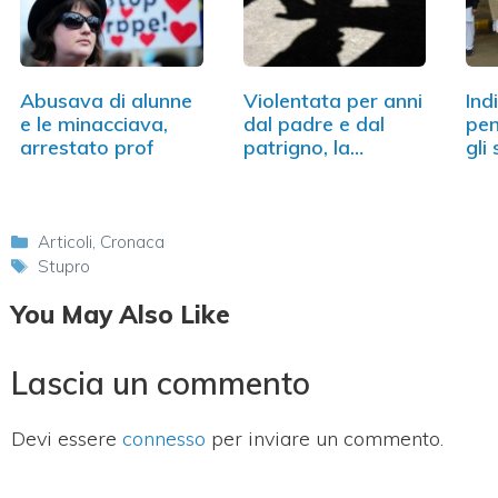
Abusava di alunne
Violentata per anni
Ind
e le minacciava,
dal padre e dal
pen
arrestato prof
patrigno, la…
gli 
Categorie
Articoli
,
Cronaca
Tag
Stupro
You May Also Like
Lascia un commento
Devi essere
connesso
per inviare un commento.