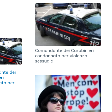
Comandante dei Carabinieri
condannato per violenza
sessuale
nte dei
ri
ato per
 sessuale