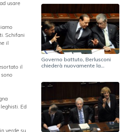
 ad usare
iamo
i. Schifani
e il
Governo battuto, Berlusconi
chiederà nuovamente la…
sortato il
n sono
ogna
leghisti. Ed
 in verde su