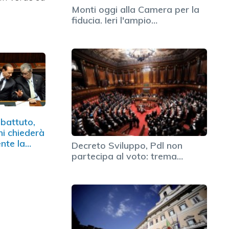
Monti oggi alla Camera per la
fiducia. Ieri l'ampio…
battuto,
ni chiederà
nte la…
Decreto Sviluppo, Pdl non
partecipa al voto: trema…