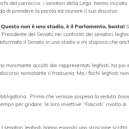
chi del carroccio i senatori della Lega hanno iniziato
rda di prendere la parola ed iniziare il suo discorso.
. Questo non è uno stadio, è il Parlamento, basta!
S
Presidente del Senato nei confronti dei senatori leghist
sformato il Senato in uno stadio e mi stupisco che anch
vano minimante accolti dai rappresentati leghisti, ha poi e
discorso nonostante il frastuono. Ma i fischi leghisti no
obbligatoria. Prima che venisse sospesa la seduta, bis
mpo per gridare le loro invettive: “Fascisti” rivolto ai 
I senatori leghisti hanno esposto uno striscione scritto