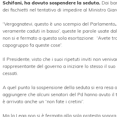
Schifani, ha dovuto sospendere la seduta.
Dai ban
dei fischietti nel tentativo di impedire al Ministro Gia
“Vergognatevi, questo è uno scempio del Parlamento
veramente caduti in basso”, queste le parole usate dal 
non si e fermato a questa sola esortazione: “Avete tra
capogruppo fa queste cose”.
Il Presidente, visto che i suoi ripetuti inviti non veni
rappresentante del governo a iniziare lo stesso il suo 
cessati.
A quel punto la sospensione della seduta si era resa 
aggiungere che alcuni senatori del Pd hanno avuto il te
è arrivato anche un “non fate i cretini”.
Ma la Lega non si è fermata alla sola protesta sonora. 