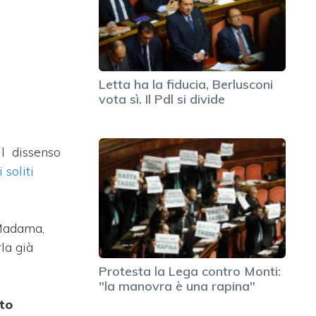
Letta ha la fiducia, Berlusconi
vota sì. Il Pdl si divide
il dissenso
 soliti
 Madama,
la già
Protesta la Lega contro Monti:
"la manovra è una rapina"
ato