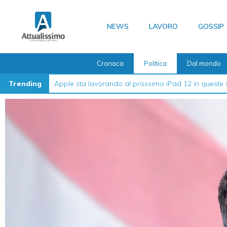
Vai
al
NEWS
LAVORO
GOSSIP
contenuto
Cronaca
Politica
Dal mondo
Trending
La guida definitiva su come formattare l’iPhone nel