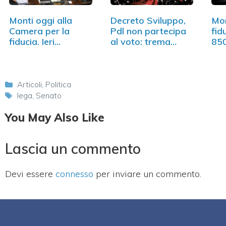
Monti oggi alla
Decreto Sviluppo,
Mon
Camera per la
Pdl non partecipa
fid
fiducia. Ieri
al voto: trema…
85
l'ampio…
Categorie
Articoli
,
Politica
Tag
lega
,
Senato
You May Also Like
Lascia un commento
Devi essere
connesso
per inviare un commento.