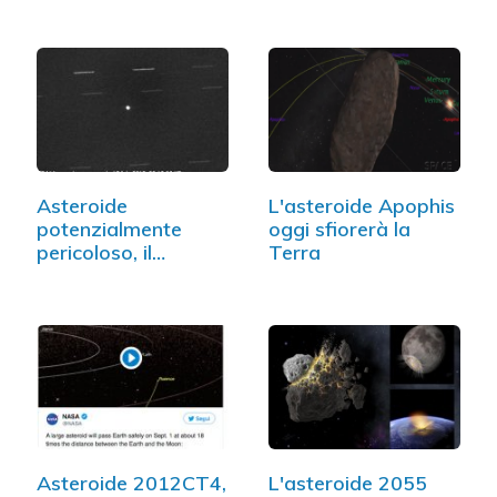
Asteroide
L'asteroide Apophis
potenzialmente
oggi sfiorerà la
pericoloso, il
Terra
passaggio…
Asteroide 2012CT4,
L'asteroide 2055