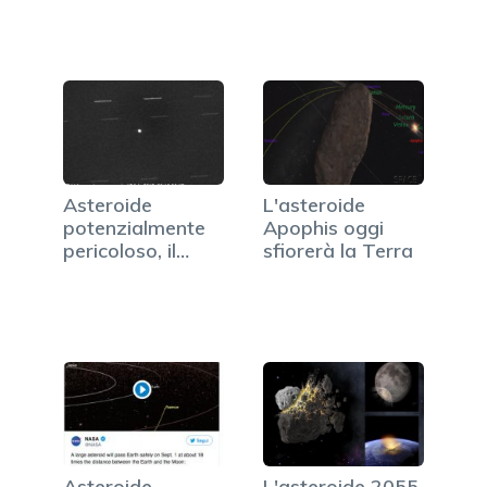
Asteroide
L'asteroide
potenzialmente
Apophis oggi
pericoloso, il
sfiorerà la Terra
passaggio…
Asteroide
L'asteroide 2055