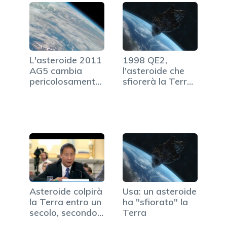
L'asteroide 2011
1998 QE2,
AG5 cambia
l'asteroide che
pericolosamente
sfiorerà la Terra
la sua rotta
il 31 maggio
Asteroide colpirà
Usa: un asteroide
la Terra entro un
ha "sfiorato" la
secolo, secondo…
Terra