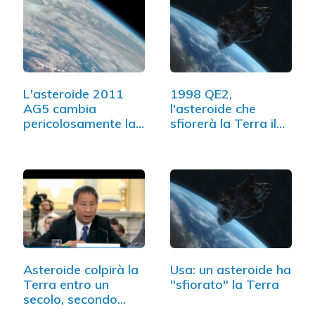
L'asteroide 2011
1998 QE2,
AG5 cambia
l'asteroide che
pericolosamente la
sfiorerà la Terra il
sua rotta
31 maggio
Asteroide colpirà la
Usa: un asteroide ha
Terra entro un
"sfiorato" la Terra
secolo, secondo…