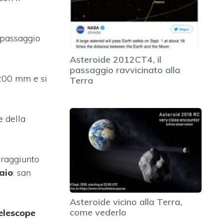
n passaggio
Asteroide 2012CT4, il
passaggio ravvicinato alla
200 mm e si
Terra
e della
 raggiunto
raio
: san
Asteroide vicino alla Terra,
come vederlo
elescope