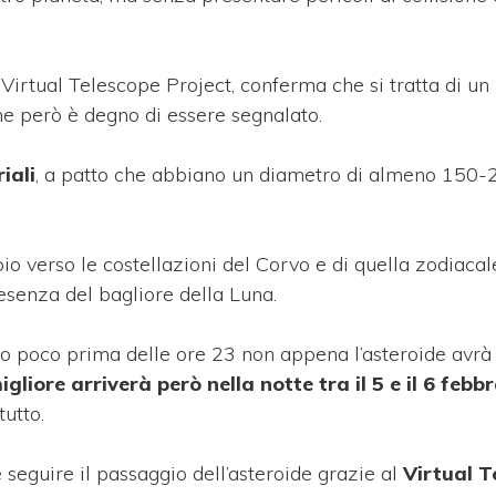
l Virtual Telescope Project, conferma che si tratta di u
he però è degno di essere segnalato.
iali
, a patto che abbiano un diametro di almeno 150-
io verso le costellazioni del Corvo e di quella zodiacal
resenza del bagliore della Luna.
aio poco prima delle ore 23 non appena l’asteroide avrà
migliore arriverà però nella
notte tra il 5 e il 6 febb
tutto.
 seguire il passaggio dell’asteroide grazie al
Virtual T