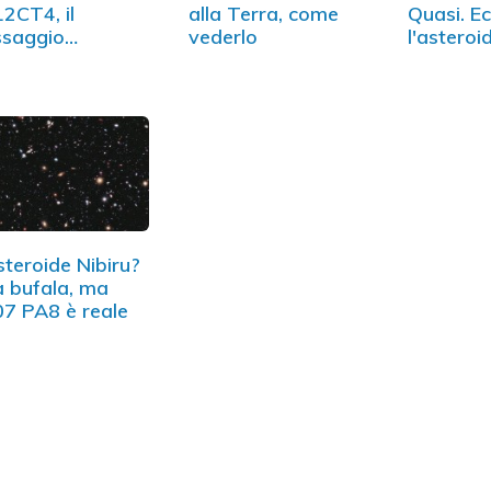
2CT4, il
alla Terra, come
Quasi. E
ssaggio
vederlo
l'asteroi
vicinato alla
ra
steroide Nibiru?
 bufala, ma
7 PA8 è reale