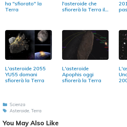
ha "sfiorato" la
l'asteroide che
201
Terra
sfiorerà la Terra il
pa
31 maggio
rav
Ter
L'asteroide 2055
L'asteroide
L'a
YU55 domani
Apophis oggi
Una
sfiorerà la Terra
sfiorerà la Terra
200
Categorie
Scienza
Tag
Asteroide
,
Terra
You May Also Like