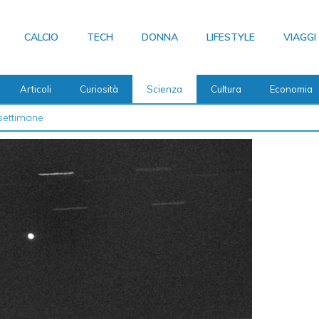
CALCIO
TECH
DONNA
LIFESTYLE
VIAGGI
Articoli
Curiosità
Scienza
Cultura
Economia
settimane