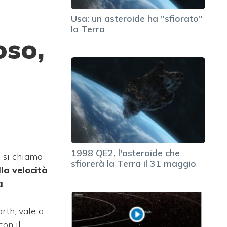
Usa: un asteroide ha "sfiorato"
la Terra
oso,
1998 QE2, l'asteroide che
: si chiama
sfiorerà la Terra il 31 maggio
lla velocità
a
.
rth, vale a
con il