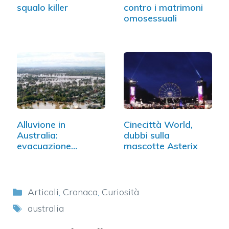
squalo killer
contro i matrimoni
omosessuali
Alluvione in
Cinecittà World,
Australia:
dubbi sulla
evacuazione
mascotte Asterix
d'emergenza per…
Categorie
Articoli
,
Cronaca
,
Curiosità
Tag
australia