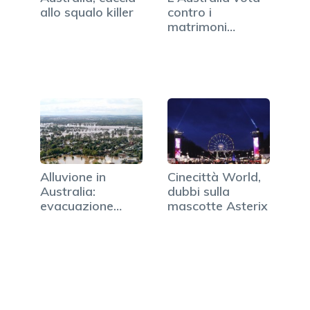
allo squalo killer
contro i
matrimoni
omosessuali
Alluvione in
Cinecittà World,
Australia:
dubbi sulla
evacuazione
mascotte Asterix
d'emergenza
per…