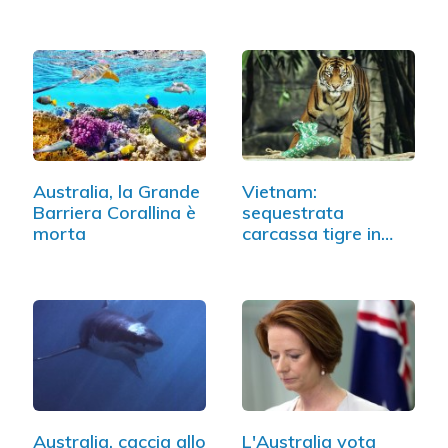
soltanto…
Australia, la Grande
Vietnam:
Barriera Corallina è
sequestrata
morta
carcassa tigre in
ristorante,…
Australia, caccia allo
L'Australia vota