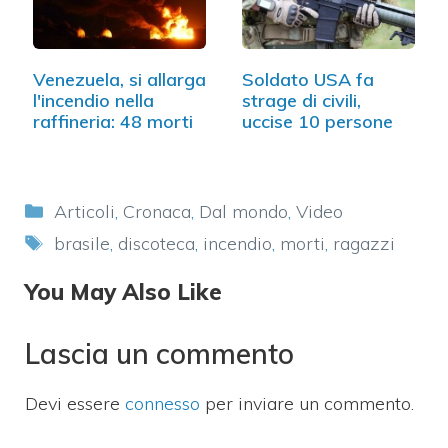
Venezuela, si allarga
Soldato USA fa
l'incendio nella
strage di civili,
raffineria: 48 morti
uccise 10 persone
Categorie
Articoli
,
Cronaca
,
Dal mondo
,
Video
Tag
brasile
,
discoteca
,
incendio
,
morti
,
ragazzi
You May Also Like
Lascia un commento
Devi essere
connesso
per inviare un commento.