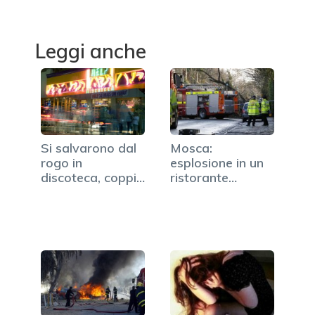
Leggi anche
Si salvarono dal
Mosca:
rogo in
esplosione in un
discoteca, coppia
ristorante
muore in…
italiano, 2 morti