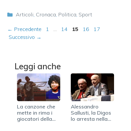
Categorie
Articoli
,
Cronaca
,
Politica
,
Sport
Pagina
Pagina
Pagina
Pagina
Pagina
←
Precedente
1
…
14
15
16
17
Successivo
→
Leggi anche
La canzone che
Alessandro
mette in rima i
Sallusti, la Digos
giocatori della
lo arresta nella
serie…
sede…