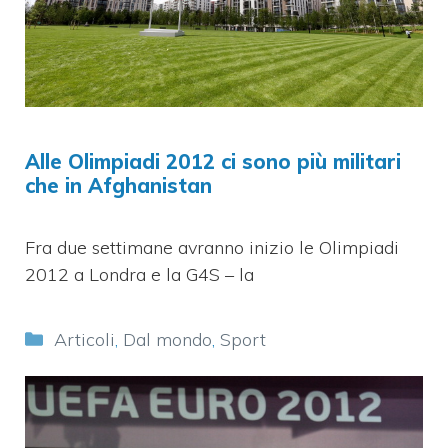
Alle Olimpiadi 2012 ci sono più militari
che in Afghanistan
Fra due settimane avranno inizio le Olimpiadi
2012 a Londra e la G4S – la
Categorie
Articoli
,
Dal mondo
,
Sport