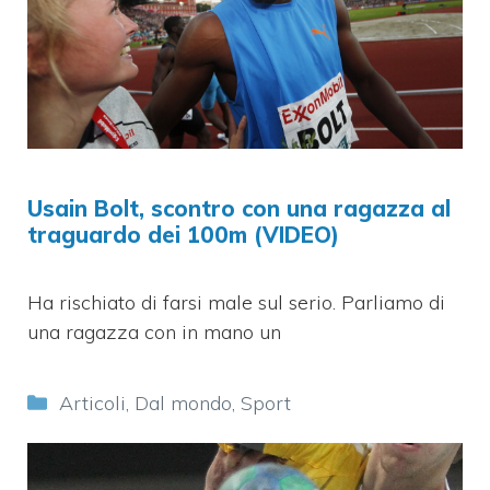
Usain Bolt, scontro con una ragazza al
traguardo dei 100m (VIDEO)
Ha rischiato di farsi male sul serio. Parliamo di
una ragazza con in mano un
Categorie
Articoli
,
Dal mondo
,
Sport