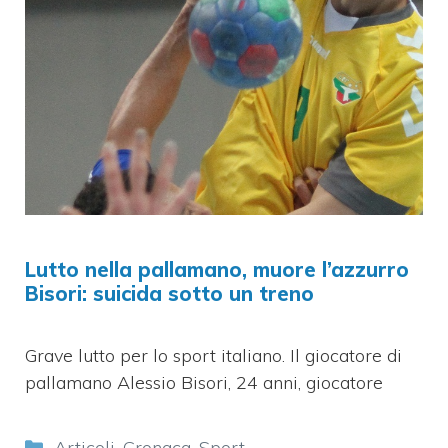
Lutto nella pallamano, muore l’azzurro
Bisori: suicida sotto un treno
Grave lutto per lo sport italiano. Il giocatore di
pallamano Alessio Bisori, 24 anni, giocatore
Categorie
Articoli
,
Cronaca
,
Sport