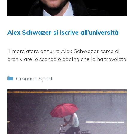
Alex Schwazer si iscrive all’università
Il marciatore azzurro Alex Schwazer cerca di
archiviare lo scandalo doping che lo ha travoloto
Categorie
Cronaca
,
Sport