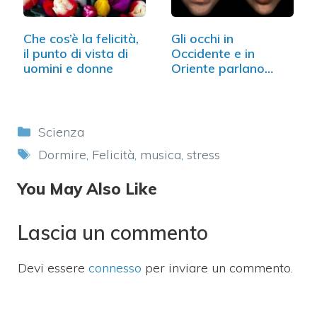
Che cos’è la felicità,
Gli occhi in
il punto di vista di
Occidente e in
uomini e donne
Oriente parlano
lingue diverse
Categorie
Scienza
Tag
Dormire
,
Felicità
,
musica
,
stress
You May Also Like
Lascia un commento
Devi essere
connesso
per inviare un commento.