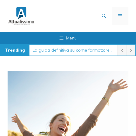
Vai
al
MENU
contenuto
Menu
Trending
La guida definitiva su come formattare l’iPhone nel 2026