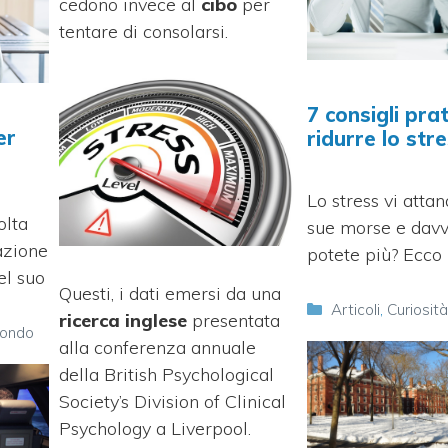
cedono invece al
cibo
per
tentare di consolarsi.
7 consigli prat
er
ridurre lo str
Lo stress vi attan
olta
sue morse e davv
azione
potete più? Ecco
el suo
Questi, i dati emersi da una
Categorie
Articoli
,
Curiosit
ricerca inglese
presentata
mondo
alla conferenza annuale
della British Psychological
Society’s Division of Clinical
Psychology a Liverpool.