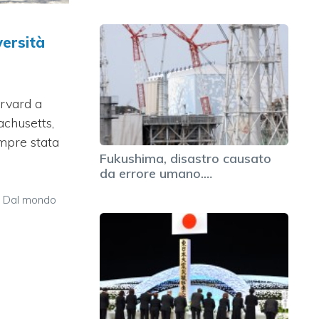
versità
arvard a
achusetts,
mpre stata
Fukushima, disastro causato
da errore umano.…
,
Dal mondo