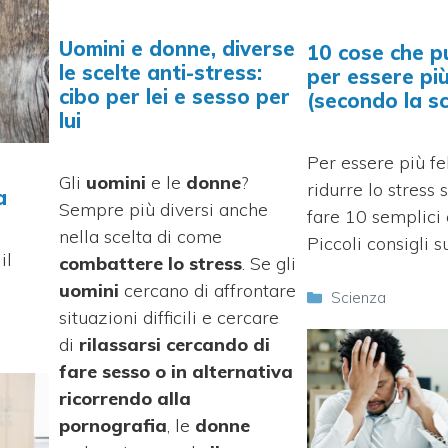
Uomini e donne, diverse
10 cose che p
le scelte anti-stress:
per essere più
cibo per lei e sesso per
(secondo la s
lui
Per essere più fel
Gli
uomini
e le
donne
?
ridurre lo stress 
a
Sempre più diversi anche
fare 10 semplici 
nella scelta di come
Piccoli consigli s
il
combattere lo stress
. Se gli
uomini
cercano di affrontare
Categorie
Scienza
situazioni difficili e cercare
di
rilassarsi
cercando di
fare sesso o in alternativa
ricorrendo alla
pornografia
, le
donne