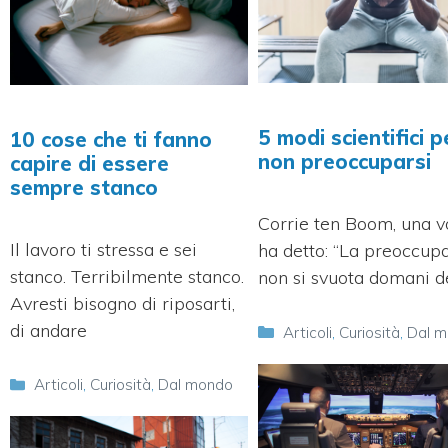
5 modi scientifici p
10 cose che ti fanno
non preoccuparsi
capire di essere
sempre stanco
Corrie ten Boom, una v
Il lavoro ti stressa e sei
ha detto: “La preoccup
stanco. Terribilmente stanco.
non si svuota domani d
Avresti bisogno di riposarti,
di andare
Categorie
Articoli
,
Curiosità
,
Dal 
Categorie
Articoli
,
Curiosità
,
Dal mondo