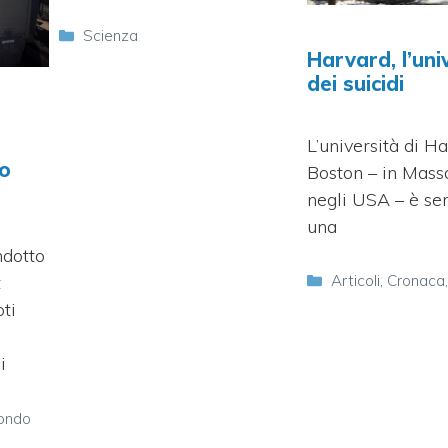
Categorie
Scienza
Harvard, l’uni
dei suicidi
L’università di H
no
Boston – in Mass
negli USA – è se
una
ndotto
Categorie
t
Articoli
,
Cronaca
oti
i
ondo