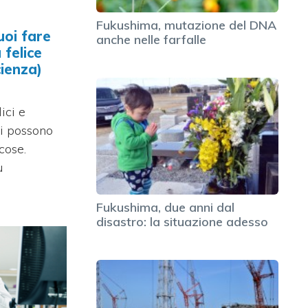
Fukushima, mutazione del DNA
uoi fare
anche nelle farfalle
 felice
cienza)
ici e
si possono
cose.
u
Fukushima, due anni dal
disastro: la situazione adesso