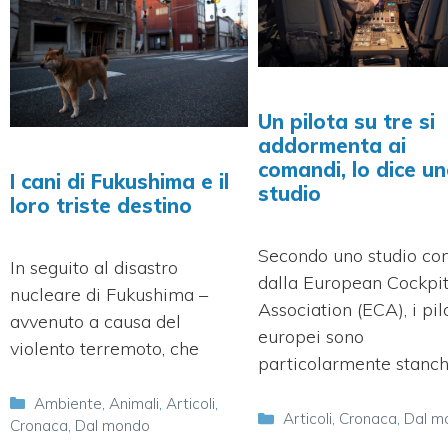
Un pilota su tre si
addormenta ai
comandi, lo dice u
I cani di Fukushima e il
studio
loro triste destino
Secondo uno studio co
In seguito al disastro
dalla European Cockpi
nucleare di Fukushima –
Association (ECA), i pil
avvenuto a causa del
europei sono
violento terremoto, che
particolarmente stanch
Categorie
Ambiente
,
Animali
,
Articoli
,
Categorie
Articoli
,
Cronaca
,
Dal m
Cronaca
,
Dal mondo