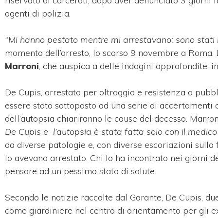
riservato ai carcerati, dopo aver denunciato 3 giorni 
agenti di polizia.
“Mi hanno pestato mentre mi arrestavano: sono stati i p
momento dell’arresto, lo scorso 9 novembre a Roma. L
Marroni
, che auspica a delle indagini approfondite, 
De Cupis, arrestato per oltraggio e resistenza a pubbl
essere stato sottoposto ad una serie di accertamenti c
dell’autopsia chiariranno le cause del decesso. Marron
De Cupis e l’autopsia è stata fatta solo con il medi
da diverse patologie e, con diverse escoriazioni sulla
lo avevano arrestato. Chi lo ha incontrato nei giorni de
pensare ad un pessimo stato di salute.
Secondo le notizie raccolte dal Garante, De Cupis, du
come giardiniere nel centro di orientamento per gli e