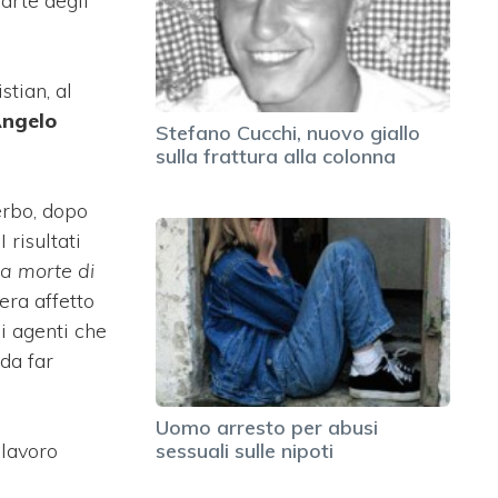
parte degli
stian, al
Angelo
Stefano Cucchi, nuovo giallo
sulla frattura alla colonna
erbo, dopo
 risultati
 la morte di
era affetto
li agenti che
 da far
Uomo arresto per abusi
 lavoro
sessuali sulle nipoti