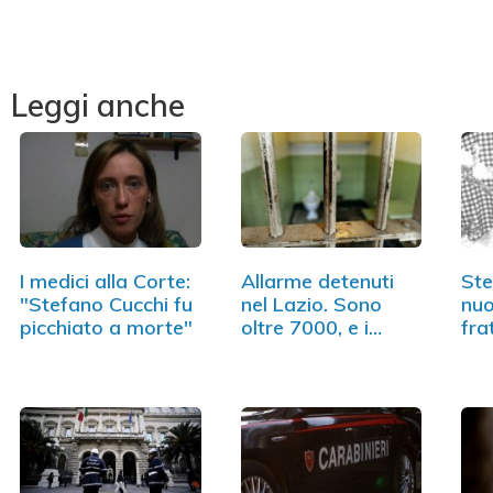
Leggi anche
I medici alla Corte:
Allarme detenuti
Ste
"Stefano Cucchi fu
nel Lazio. Sono
nuo
picchiato a morte"
oltre 7000, e i…
fra
col