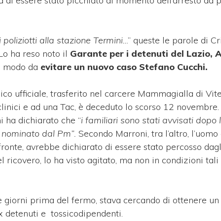
fa di essere stato picchiato al momento dell’arresto da 
oliziotti alla stazione Termini..
.” queste le parole di Cri
o ha reso noto il
Garante per i detenuti del Lazio, 
in modo da
evitare un nuovo caso Stefano Cucchi.
ico ufficiale, trasferito nel carcere Mammagialla di Vit
linici e ad una Tac, è deceduto lo scorso 12 novembre. I
i ha dichiarato che “
i familiari sono stati avvisati dopo
co nominato dal Pm”.
Secondo Marroni, tra l’altro, l’uomo 
 fronte, avrebbe dichiarato di essere stato percosso dag
l ricovero, lo ha visto agitato, ma non in condizioni tali
e giorni prima del fermo, stava cercando di ottenere un
x detenuti e tossicodipendenti.