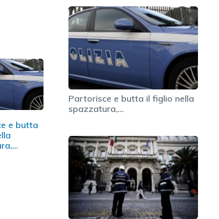
Partorisce e butta il figlio nella
spazzatura,…
ce e butta
ella
ra,…