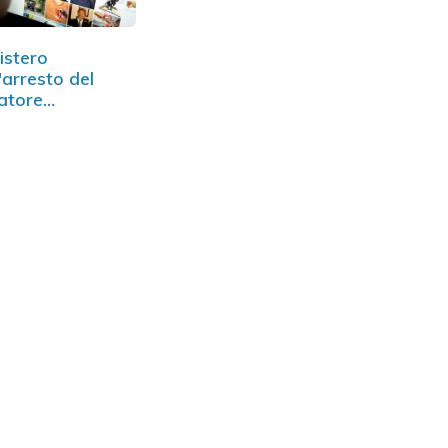
mistero
l'arresto del
atore
l'antivirus
Afee