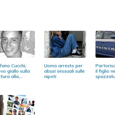
fano Cucchi,
Uomo arresto per
Partoris
vo giallo sulla
abusi sessuali sulle
il figlio n
ttura alla
nipoti
spazzatu
onna