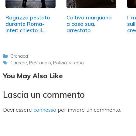
Ragazzo pestato
Coltiva marijuana
Il 
durante Roma-
a casa sua,
sul
Inter: chiesto il…
arrestato
cre
del
Mc
Categorie
Cronaca
Tag
Carcere
,
Pestaggio
,
Polizia
,
viterbo
You May Also Like
Lascia un commento
Devi essere
connesso
per inviare un commento.