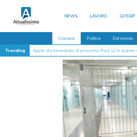
Vai
al
NEWS
LAVORO
GOSSIP
contenuto
Cronaca
Politica
Dal mondo
Trending
La guida definitiva su come formattare l’iPhone nel