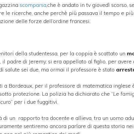
ragazzina
scomparsa
,che è andato in tv giovedì scorso, s
re le ricerche, anche perchè più passava il tempo e più
ione delle forze dell’ordine francesi.
genitori della studentessa, per la coppia è scattato un
ma
, il padre di Jeremy, si era appellato al figlio, per avere 
di salute sei due, ma ormai il professore è stato
arrest
vati a Bordeaux, per il professore di matematica inglese è
otto protezione. La polizia ha dichiarato che “
Le famig
icuro
” per i due fuggitivi.
ità di un rapporto tra docente e allieva, tra un uomo adu
ramente sentiremo ancora parlare di questa storia nei