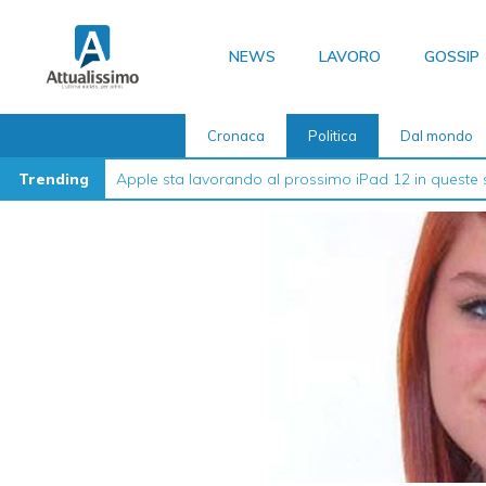
Vai
al
NEWS
LAVORO
GOSSIP
contenuto
Cronaca
Politica
Dal mondo
Trending
Apple sta lavorando al prossimo iPad 12 in queste 