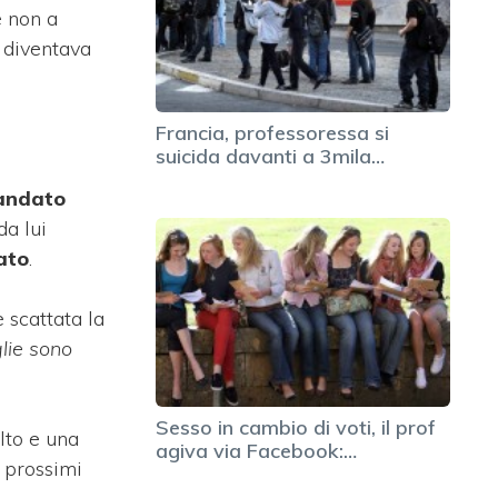
e non a
 diventava
Francia, professoressa si
suicida davanti a 3mila…
ndato
da lui
ato
.
 scattata la
lie sono
Sesso in cambio di voti, il prof
lto e una
agiva via Facebook:…
 prossimi