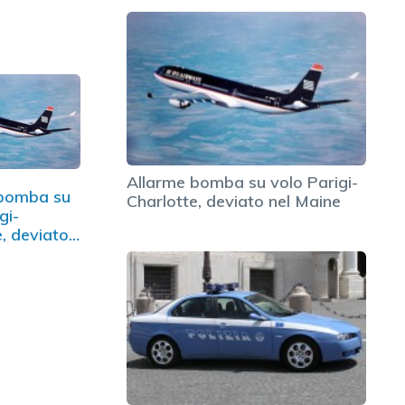
Allarme bomba su volo Parigi-
 bomba su
Charlotte, deviato nel Maine
gi-
e, deviato
e