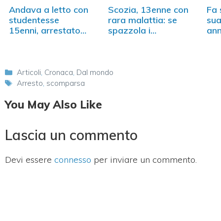
Andava a letto con
Scozia, 13enne con
Fa 
studentesse
rara malattia: se
sua
15enni, arrestato…
spazzola i…
ann
Categorie
Articoli
,
Cronaca
,
Dal mondo
Tag
Arresto
,
scomparsa
You May Also Like
Lascia un commento
Devi essere
connesso
per inviare un commento.