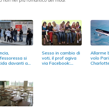
rto non nel più romantico dei modi.
ncia,
Sesso in cambio di
Allarme
fessoressa si
voti, il prof agiva
volo Pari
cida davanti a
via Facebook:…
Charlott
ila…
nel Main