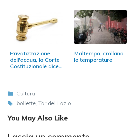
Privatizzazione
Maltempo, crollano
dell'acqua, la Corte
le temperature
Costituzionale dice
no
Categorie
Cultura
Tag
bollette
,
Tar del Lazio
You May Also Like
Lascia un commento