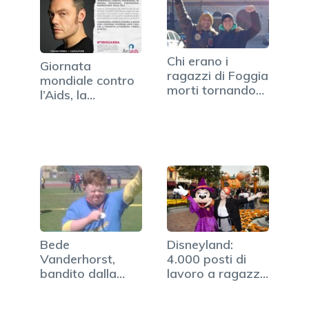
Chi erano i
Giornata
ragazzi di Foggia
mondiale contro
morti tornando
l’Aids, la
dalla…
campagna
Anlaids…
Bede
Disneyland:
Vanderhorst,
4.000 posti di
bandito dalla
lavoro a ragazzi
prima classe
italiani
aerea…