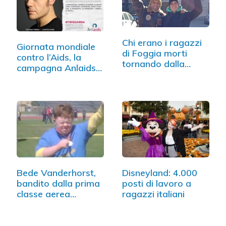
Chi erano i ragazzi
Giornata mondiale
di Foggia morti
contro l’Aids, la
tornando dalla…
campagna Anlaids…
Bede Vanderhorst,
Disneyland: 4.000
bandito dalla prima
posti di lavoro a
classe aerea…
ragazzi italiani