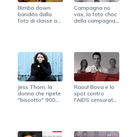
Bimba down
Campagna no
bandita dalla
vax, la foto choc
foto di classe a
della campagna
Potenza
contro…
Jess Thom, la
Raoul Bova e lo
donna che ripete
spot contro
"biscotto" 900
l'AIDS censurato
volte ogni ora
(VIDEO)