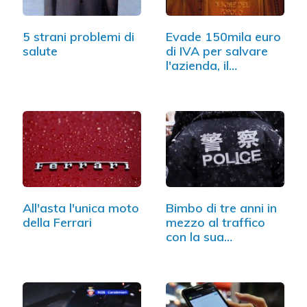
5 strani problemi di
Evade 150mila euro
salute
di IVA per salvare
l'azienda, il…
All'asta l'unica moto
Bimbo di tre anni in
della Ferrari
mezzo al traffico
con la sua…