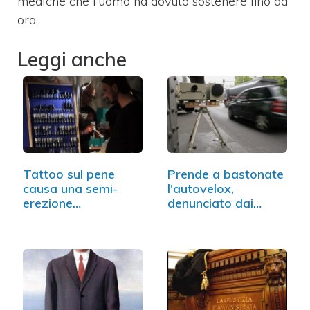
mediche che l’uomo ha dovuto sostenere fino ad
ora.
Leggi anche
Tattoo sul pene
Prende a bastonate
causa una semi-
l'autovelox,
erezione
denunciato dai
permanente…
carabinieri