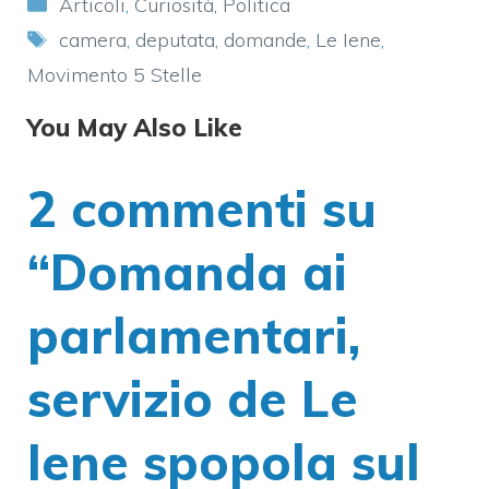
Categorie
Articoli
,
Curiosità
,
Politica
Tag
camera
,
deputata
,
domande
,
Le Iene
,
Movimento 5 Stelle
You May Also Like
2 commenti su
“Domanda ai
parlamentari,
servizio de Le
Iene spopola sul