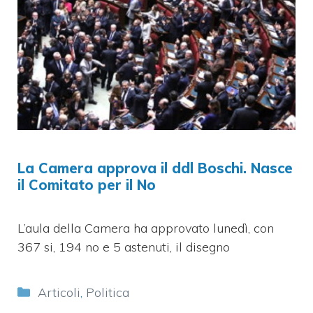
La Camera approva il ddl Boschi. Nasce
il Comitato per il No
L’aula della Camera ha approvato lunedì, con
367 si, 194 no e 5 astenuti, il disegno
Categorie
Articoli
,
Politica