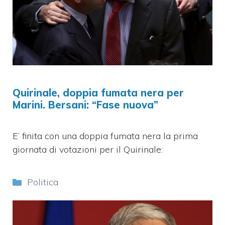
Quirinale, doppia fumata nera per
Marini. Bersani: “Fase nuova”
E’ finita con una doppia fumata nera la prima
giornata di votazioni per il Quirinale:
Categorie
Politica