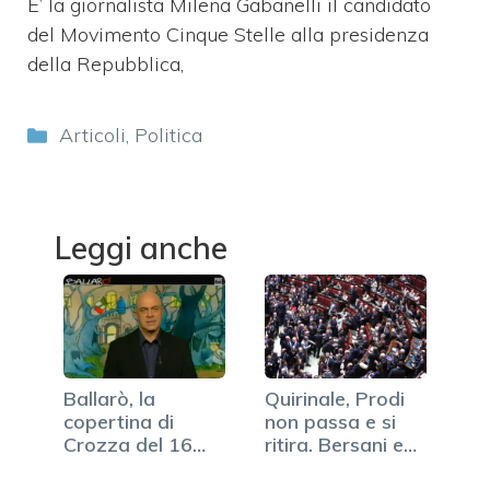
E’ la giornalista Milena Gabanelli il candidato
del Movimento Cinque Stelle alla presidenza
della Repubblica,
Categorie
Articoli
,
Politica
Leggi anche
Ballarò, la
Quirinale, Prodi
copertina di
non passa e si
Crozza del 16
ritira. Bersani e…
aprile (VIDEO)