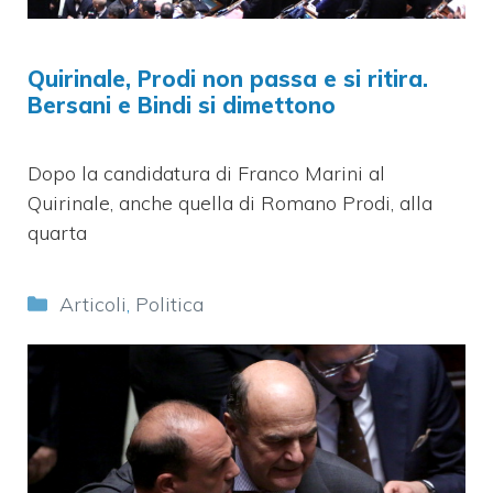
Quirinale, Prodi non passa e si ritira.
Bersani e Bindi si dimettono
Dopo la candidatura di Franco Marini al
Quirinale, anche quella di Romano Prodi, alla
quarta
Categorie
Articoli
,
Politica