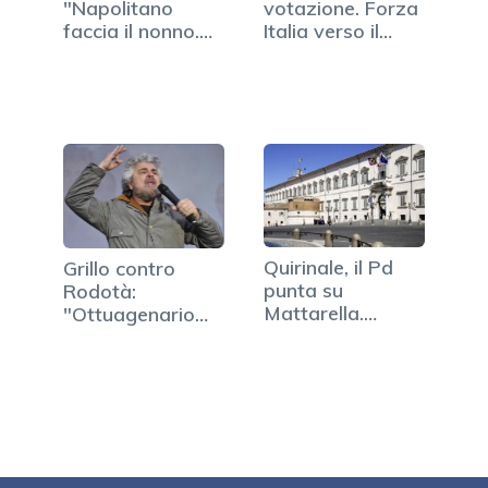
"Napolitano
votazione. Forza
faccia il nonno.
Italia verso il
No a…
non…
Quirinale, il Pd
Grillo contro
punta su
Rodotà:
Mattarella.
"Ottuagenario
Niente accordo…
miracolato dalla
rete"