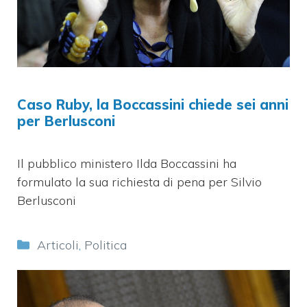
Caso Ruby, la Boccassini chiede sei anni
per Berlusconi
Il pubblico ministero Ilda Boccassini ha
formulato la sua richiesta di pena per Silvio
Berlusconi
Categorie
Articoli
,
Politica