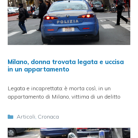
Milano, donna trovata legata e uccisa
in un appartamento
Legata e incaprettata: è morta così, in un
appartamento di Milano, vittima di un delitto
Categorie
Articoli
,
Cronaca