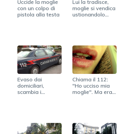
Uccide la moglie
Lui la tradisce,
con un colpo di
moglie si vendica
pistola alla testa
ustionandolo
con…
Evaso dai
Chiama il 112:
domiciliari,
"Ho ucciso mia
scambia i
moglie". Ma era
carabinieri per…
un sogno