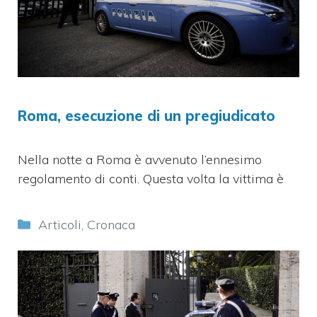
Roma, esecuzione di un pregiudicato
Nella notte a Roma è avvenuto l’ennesimo
regolamento di conti. Questa volta la vittima è
Categorie
Articoli
,
Cronaca