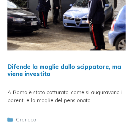
Difende la moglie dallo scippatore, ma
viene investito
A Roma è stato catturato, come si auguravano i
parenti e la moglie del pensionato
Categorie
Cronaca