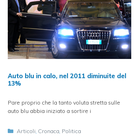
Auto blu in calo, nel 2011 diminuite del
13%
Pare proprio che la tanto voluta stretta sulle
auto blu abbia iniziato a sortire i
Categorie
Articoli
,
Cronaca
,
Politica