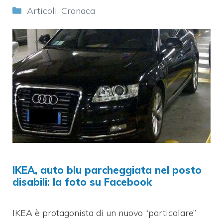
Categorie
Articoli
,
Cronaca
IKEA, auto blu parcheggiata nel posto
disabili: la foto su Facebook
IKEA è protagonista di un nuovo “particolare”