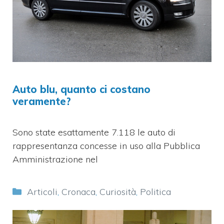
Auto blu, quanto ci costano
veramente?
Sono state esattamente 7.118 le auto di
rappresentanza concesse in uso alla Pubblica
Amministrazione nel
Categorie
Articoli
,
Cronaca
,
Curiosità
,
Politica