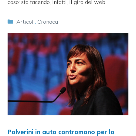
caso: sta facendo, infatti, il giro del web
Categorie
Articoli
,
Cronaca
Polverini in auto contromano per lo