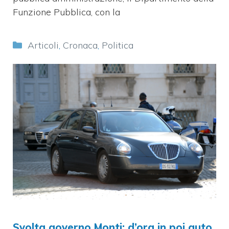
Funzione Pubblica, con la
Categorie
Articoli
,
Cronaca
,
Politica
Svolta governo Monti: d’ora in poi auto