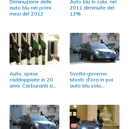
Diminuzione delle
Auto blu in calo, nel
auto blu nei primi
2011 diminuite del
mesi del 2012
13%
Auto, spese
Svolta governo
raddoppiate in 20
Monti: d'ora in poi
anni. Carburanti a
auto blu solo
+170%
italiane