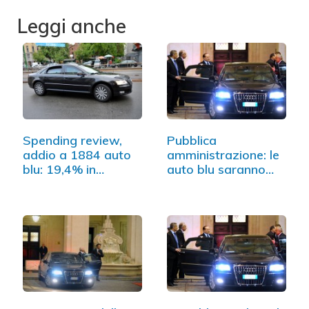
Leggi anche
Spending review,
Pubblica
addio a 1884 auto
amministrazione: le
blu: 19,4% in…
auto blu saranno
dimezzate