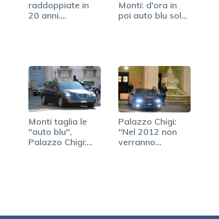
raddoppiate in
Monti: d'ora in
20 anni.
poi auto blu solo
Carburanti a
italiane
+170%
Monti taglia le
Palazzo Chigi:
"auto blu",
"Nel 2012 non
Palazzo Chigi:
verranno
"risparmi…
acquistate…