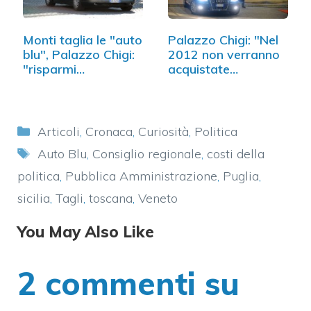
Monti taglia le "auto
Palazzo Chigi: "Nel
blu", Palazzo Chigi:
2012 non verranno
"risparmi…
acquistate…
Categorie
Articoli
,
Cronaca
,
Curiosità
,
Politica
Tag
Auto Blu
,
Consiglio regionale
,
costi della
politica
,
Pubblica Amministrazione
,
Puglia
,
sicilia
,
Tagli
,
toscana
,
Veneto
You May Also Like
2 commenti su