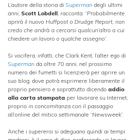
L’autore della storia di
Superman
degli ultimi
anni,
Scott Lobdell
, racconta: “
Probabilmente
aprirà il nuovo Huffpost o Drudge Report, non
credo che andrà a cercarsi qualcun’altro a cui
chiedere un lavoro o qualche assegno
“.
Si vocifera, infatti, che Clark Kent, l’alter ego di
Superman
da oltre 70 anni, nel prossimo
numero dei fumetti si licenzierà per aprire un
suo blog, dove potrà esprimere liberamente il
proprio pensiero e soprattutto dicendo
addio
alla carta stampata
per lavorare su Internet,
proprio in concomitanza con il passaggio
all’online del mitico settimanale “Newsweek”.
Anche i supereroi si adeguano quindi ai tempi
moderni, è il caso di dire, preferendo un lavoro