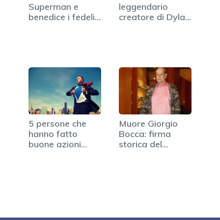
Superman e
leggendario
benedice i fedeli
creatore di Dylan
con…
Dog
5 persone che
Muore Giorgio
hanno fatto
Bocca: firma
buone azioni
storica del
mascherate da…
giornalismo
italiano