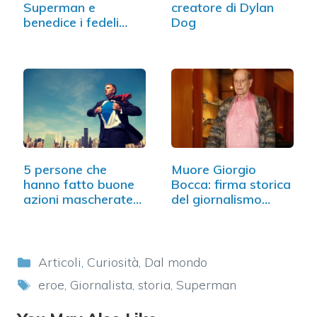
Superman e
creatore di Dylan
benedice i fedeli
Dog
con…
5 persone che
Muore Giorgio
hanno fatto buone
Bocca: firma storica
azioni mascherate
del giornalismo
da…
italiano
Categorie
Articoli
,
Curiosità
,
Dal mondo
Tag
eroe
,
Giornalista
,
storia
,
Superman