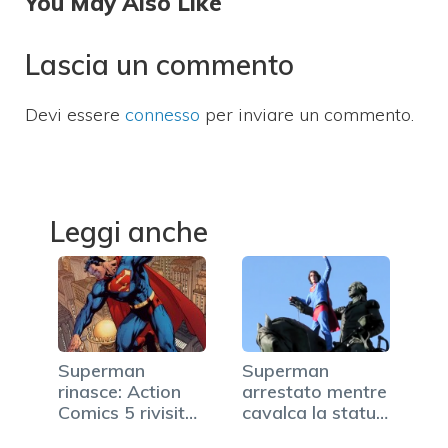
You May Also Like
Lascia un commento
Devi essere
connesso
per inviare un commento.
Leggi anche
Superman
Superman
rinasce: Action
arrestato mentre
Comics 5 rivisita
cavalca la statua
la…
di…