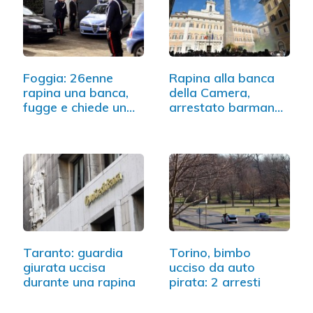
Foggia: 26enne
Rapina alla banca
rapina una banca,
della Camera,
fugge e chiede un…
arrestato barman
della mensa
Taranto: guardia
Torino, bimbo
giurata uccisa
ucciso da auto
durante una rapina
pirata: 2 arresti