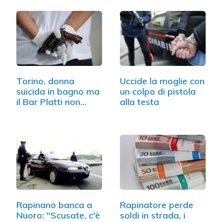
Torino, donna
Uccide la moglie con
suicida in bagno ma
un colpo di pistola
il Bar Platti non…
alla testa
Rapinano banca a
Rapinatore perde
Nuoro: "Scusate, c'è
soldi in strada, i