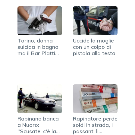
Torino, donna
Uccide la moglie
suicida in bagno
con un colpo di
ma il Bar Platti
pistola alla testa
non…
Rapinano banca
Rapinatore perde
a Nuoro:
soldi in strada, i
"Scusate, c'è la
passanti li