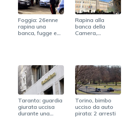
Foggia: 26enne
Rapina alla
rapina una
banca della
banca, fugge e
Camera,
chiede un…
arrestato
barman della
mensa
Taranto: guardia
Torino, bimbo
giurata uccisa
ucciso da auto
durante una
pirata: 2 arresti
rapina