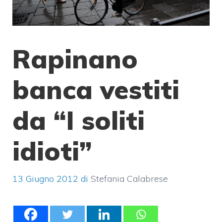
Rapinano
banca vestiti
da “I soliti
idioti”
13 Giugno 2012
di
Stefania Calabrese