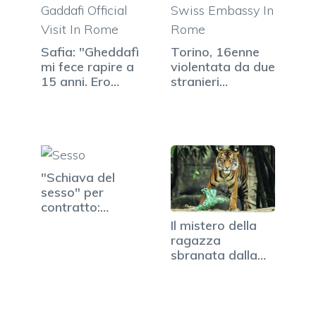
Safia: "Gheddafì
Torino, 16enne
mi fece rapire a
violentata da due
15 anni. Ero…
stranieri…
"Schiava del
sesso" per
contratto:
divorziano, lei…
Il mistero della
ragazza
sbranata dalla
tigre in Inghilterra