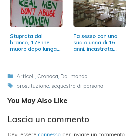
Stuprata dal
Fa sesso con una
branco, 17enne
sua alunna di 16
muore dopo lunga
anni, incastrata…
agonia
Categorie
Articoli
,
Cronaca
,
Dal mondo
Tag
prostituzione
,
sequestro di persona
You May Also Like
Lascia un commento
Devi essere
connesso
per inviare un commento.