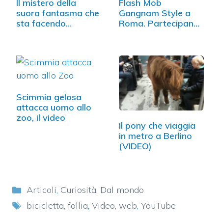
Il mistero della
Flash Mob
suora fantasma che
Gangnam Style a
sta facendo…
Roma. Partecipano
in…
Scimmia gelosa
attacca uomo allo
zoo, il video
Il pony che viaggia
in metro a Berlino
(VIDEO)
Categorie
Articoli
,
Curiosità
,
Dal mondo
Tag
bicicletta
,
follia
,
Video
,
web
,
YouTube