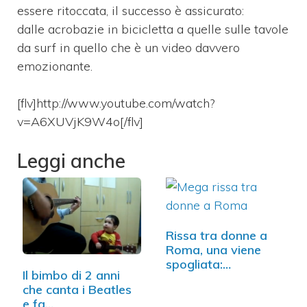
essere ritoccata, il successo è assicurato:
dalle acrobazie in bicicletta a quelle sulle tavole
da surf in quello che è un video davvero
emozionante.
[flv]http://www.youtube.com/watch?
v=A6XUVjK9W4o[/flv]
Leggi anche
Rissa tra donne a
Roma, una viene
spogliata:…
Il bimbo di 2 anni
che canta i Beatles
e fa…