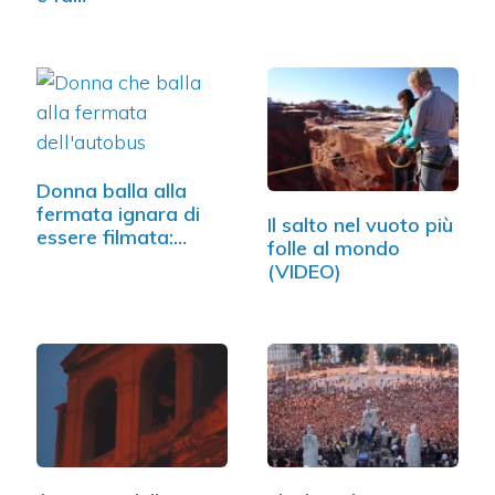
Donna balla alla
fermata ignara di
Il salto nel vuoto più
essere filmata:…
folle al mondo
(VIDEO)