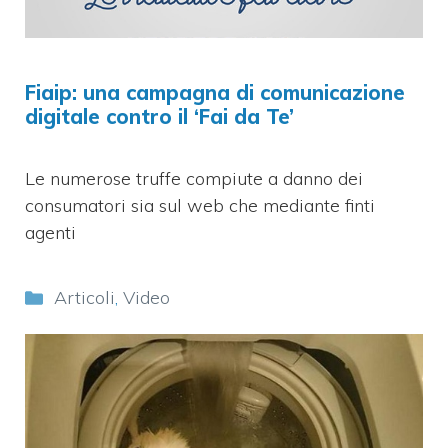
Fiaip: una campagna di comunicazione
digitale contro il ‘Fai da Te’
Le numerose truffe compiute a danno dei
consumatori sia sul web che mediante finti
agenti
Categorie
Articoli
,
Video