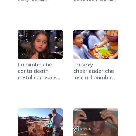
surfista fa…
La bimba che
La sexy
canta death
cheerleader che
metal con voce
lascia il bambino
da…
a bocca…