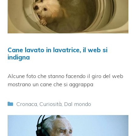
Cane lavato in lavatrice, il web si
indigna
Alcune foto che stanno facendo il giro del web
mostrano un cane che si aggrappa
Categorie
Cronaca
,
Curiosità
,
Dal mondo