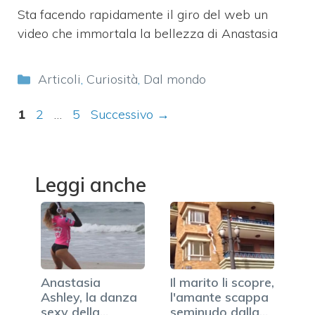
Sta facendo rapidamente il giro del web un
video che immortala la bellezza di Anastasia
Categorie
Articoli
,
Curiosità
,
Dal mondo
Pagina
Pagina
Pagina
1
2
…
5
Successivo
→
Leggi anche
Anastasia
Il marito li scopre,
Ashley, la danza
l'amante scappa
sexy della
seminudo dalla…