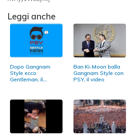
Leggi anche
Dopo Gangnam
Ban Ki-Moon balla
Style ecco
Gangnam Style con
Gentleman, il
PSY, il video
nuovo…