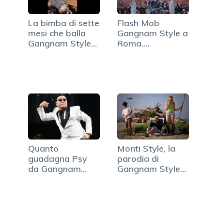
La bimba di sette
Flash Mob
mesi che balla
Gangnam Style a
Gangnam Style
Roma.
(VIDEO)
Partecipano in…
Quanto
Monti Style, la
guadagna Psy
parodia di
da Gangnam
Gangnam Style
Style? Ecco le
col Premier
cifre
(VIDEO)