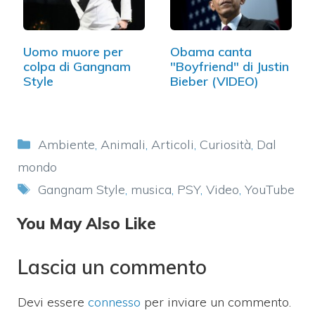
Uomo muore per
Obama canta
colpa di Gangnam
"Boyfriend" di Justin
Style
Bieber (VIDEO)
Categorie
Ambiente
,
Animali
,
Articoli
,
Curiosità
,
Dal
mondo
Tag
Gangnam Style
,
musica
,
PSY
,
Video
,
YouTube
You May Also Like
Lascia un commento
Devi essere
connesso
per inviare un commento.