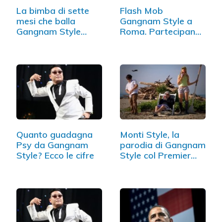
La bimba di sette
Flash Mob
mesi che balla
Gangnam Style a
Gangnam Style
Roma. Partecipano
(VIDEO)
in…
Quanto guadagna
Monti Style, la
Psy da Gangnam
parodia di Gangnam
Style? Ecco le cifre
Style col Premier
(VIDEO)