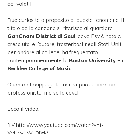
dei volatili.
Due curiosità a proposito di questo fenomeno: il
titolo della canzone si riferisce al quartiere
GanGnam District di Seul
, dove Psy è nato e
cresciuto, e l’autore, trasferitosi negli Stati Uniti
per andare al college, ha frequentato
contemporaneamente la
Boston University
e il
Berklee College of Music
.
Quanto al pappagallo, non si può definire un
professionista, ma se la cava!
Ecco il video:
[flv]http://www.youtube.com/watch?v=t-
XvHyy1WL8[/flv]