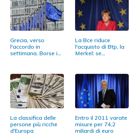
Grecia, verso
La Bce riduce
l'accordo in
l'acquisto di Btp, la
settimana. Borse in
Merkel: se…
rialzo
La classifica delle
Entro il 2011 varate
persone più ricche
misure per 74,2
d'Europa
miliardi di euro