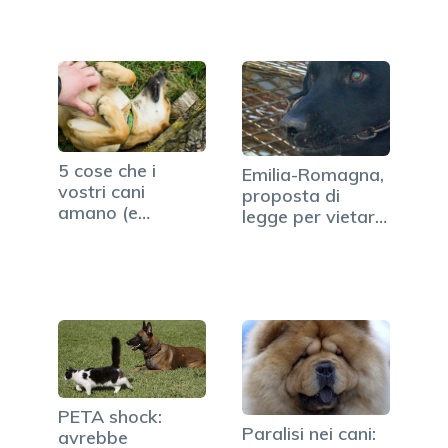
5 cose che i
Emilia-Romagna,
vostri cani
proposta di
amano (e
legge per vietare
odiano)
uso di…
PETA shock:
Paralisi nei cani:
avrebbe