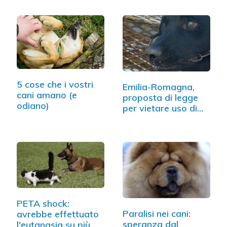
5 cose che i vostri
Emilia-Romagna,
cani amano (e
proposta di legge
odiano)
per vietare uso di…
PETA shock:
Paralisi nei cani:
avrebbe effettuato
speranza dal
l'eutanasia su più