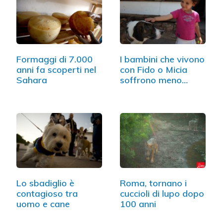
Formaggi di 7.000
I bambini che vivono
anni fa scoperti nel
con Fido o Micia
Sahara
soffrono meno…
Lo sbadiglio è
Roma, tornano i
contagioso tra
cuccioli di lupo dopo
uomo e cane
100 anni