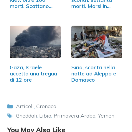
morti. Scattano…
morti. Morsi in…
Gaza, Israele
Siria, scontri nella
accetta una tregua
notte ad Aleppo e
di 12 ore
Damasco
Categorie
Articoli
,
Cronaca
Tag
Gheddafi
,
Libia
,
Primavera Araba
,
Yemen
You May Also Like