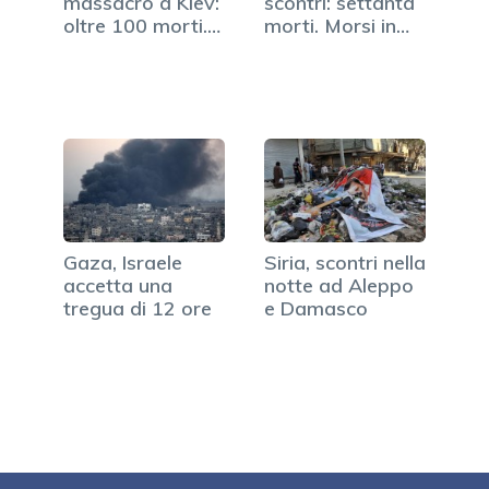
massacro a Kiev:
scontri: settanta
oltre 100 morti.
morti. Morsi in…
Scattano…
Gaza, Israele
Siria, scontri nella
accetta una
notte ad Aleppo
tregua di 12 ore
e Damasco