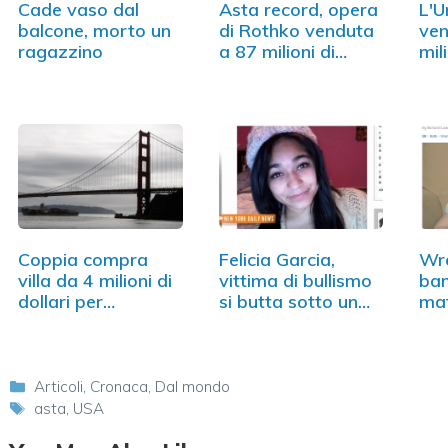
Cade vaso dal
Asta record, opera
L'U
balcone, morto un
di Rothko venduta
ven
ragazzino
a 87 milioni di
mili
dollari
rec
Coppia compra
Felicia Garcia,
Wre
villa da 4 milioni di
vittima di bullismo
bam
dollari per
si butta sotto un
mat
demolirla
treno
Categorie
Articoli
,
Cronaca
,
Dal mondo
Tag
asta
,
USA