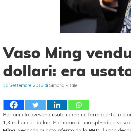
Vaso Ming vendut
dollari: era usa
15 Settembre 2012
di
Simona Vitale
Per anni lo avevano usato come un fermaporta, ma ora
1,3 milioni di dollari. Parliamo di uno splendido vaso c
Ming
. Secondo quanto riferito dalla
BBC
, il vaso dec