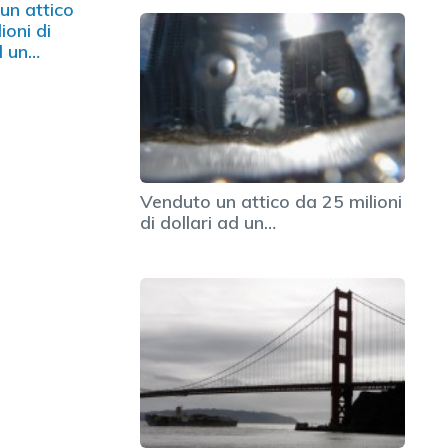
un attico
ioni di
d un…
Venduto un attico da 25 milioni
di dollari ad un…