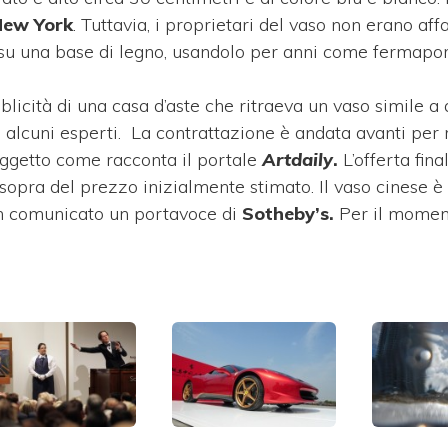
New York
. Tuttavia, i proprietari del vaso non erano aff
u una base di legno, usandolo per anni come fermapor
blicità di una casa d’aste che ritraeva un vaso simile a 
 alcuni esperti.
La contrattazione è andata avanti per
oggetto come racconta il portale
Artdaily
.
L’offerta fina
i sopra del prezzo inizialmente stimato. Il vaso cinese è
 un comunicato un portavoce di
Sotheby’s.
Per il momen