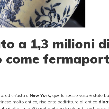
o a 1,3 milioni d
to come fermapor
, ad un’asta a
New York,
quello stesso vaso è stato ba
inese molto antico, risalente addirittura all’antica
dina
orato è alto circa 30 centimetri e di colore blu e bianco.