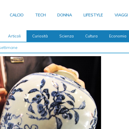
CALCIO
TECH
DONNA
LIFESTYLE
VIAGGI
Articoli
Curiosità
Scienza
Cultura
Economia
 2026