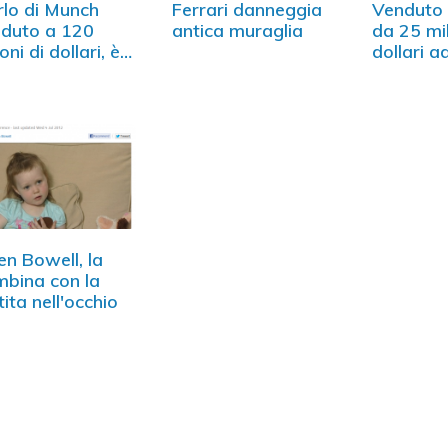
rlo di Munch
Ferrari danneggia
Venduto 
duto a 120
antica muraglia
da 25 mil
oni di dollari, è
dollari a
ord
n Bowell, la
bina con la
ita nell'occhio