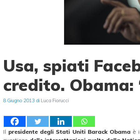
Usa, spiati Face
credito. Obama:
8 Giugno 2013
di
Luca Fiorucci
Il
presidente degli Stati Uniti Barack Obama
è i