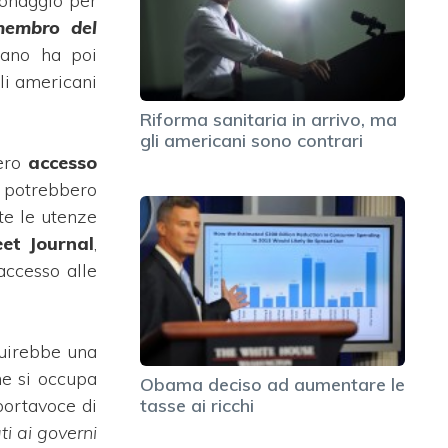
ionaggio per
membro del
icano ha poi
gli americani
Riforma sanitaria in arrivo, ma
gli americani sono contrari
ero
accesso
 potrebbero
ate le utenze
eet Journal
,
accesso alle
tuirebbe una
he si occupa
Obama deciso ad aumentare le
portavoce di
tasse ai ricchi
ti ai governi