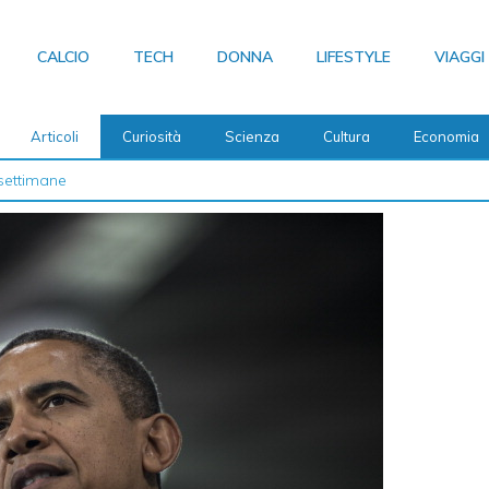
CALCIO
TECH
DONNA
LIFESTYLE
VIAGGI
Articoli
Curiosità
Scienza
Cultura
Economia
 2026