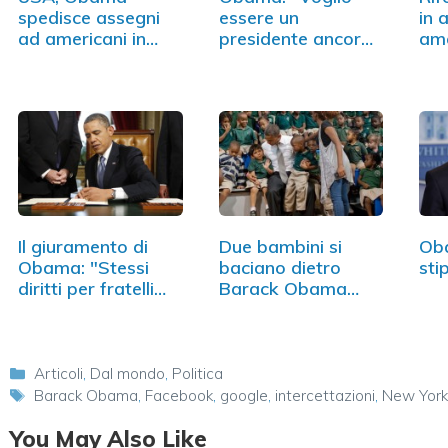
spedisce assegni
essere un
in 
ad americani in
presidente ancora
ame
difficoltà
migliore"
con
Il giuramento di
Due bambini si
Oba
Obama: "Stessi
baciano dietro
sti
diritti per fratelli…
Barack Obama
(FOTO)
Categorie
Articoli
,
Dal mondo
,
Politica
Tag
Barack Obama
,
Facebook
,
google
,
intercettazioni
,
New York
You May Also Like