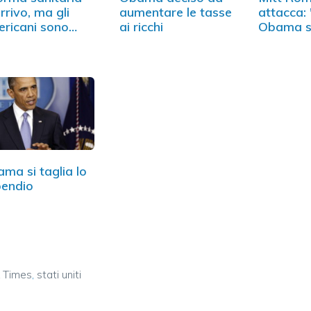
arrivo, ma gli
aumentare le tasse
attacca:
ricani sono
ai ricchi
Obama si
trari
dell'Italia
ma si taglia lo
pendio
 Times
,
stati uniti