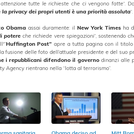
ttenzione tutte le richieste che ci vengono fatte
“. 
la privacy dei propri utenti è una priorità assoluta
“.
ato Obama
assai duramente: il
New York Times
ha d
i potere
che richiede vere spiegazioni
“, sostenendo ch
l'”
Huffington Post”
apre a tutta pagina con il titolo
a fusione delle foto dell’attuale presidente e del suo 
e i repubblicani difendono il governo
dinanzi alle 
ty Agency rientrano nella “lotta al terrorismo”.
orma sanitaria
Obama deciso ad
Mitt Ro