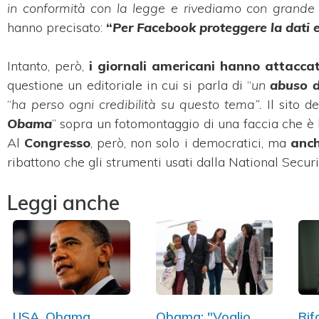
in conformità con la legge e rivediamo con grande a
hanno precisato:
“
Per Facebook proteggere la dati e 
Intanto, però,
i giornali americani hanno attacc
questione un editoriale in cui si parla di “
un
abuso d
“
ha perso ogni credibilità su questo tema”.
Il sito del
Obama
” sopra un fotomontaggio di una faccia che è l
Al
Congresso
, però, non solo i democratici, ma
anch
ribattono che gli strumenti usati dalla National Securi
Leggi anche
USA, Obama
Obama: "Voglio
Rif