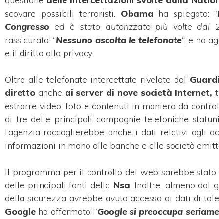
questione
delle intercettazioni svolte dalla Nati
scovare possibili terroristi.
Obama
ha spiegato: “
Congresso
ed è stato autorizzato più volte dal 
rassicurato: “
Nessuno ascolta le telefonate
“, e ha a
e il diritto alla privacy.
Oltre alle telefonate intercettate rivelate dal
Guardi
diretto
anche
ai server di nove società Internet,
t
estrarre video, foto e contenuti in maniera da controll
di tre delle principali compagnie telefoniche statun
l’agenzia raccoglierebbe anche i dati relativi agli ac
informazioni in mano alle banche e alle società emitte
Il programma per il controllo del web sarebbe stato
delle principali fonti della
Nsa
. Inoltre, almeno dal
della sicurezza avrebbe avuto accesso ai dati di ta
Google
ha affermato: “
Google si preoccupa seriamen