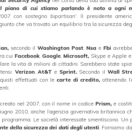
onal Security Agency
nel corso della sua attività di sp
Il piano di cui stiamo parlando è noto a ogni 
2007 con sostegno bipartisan
“. Il presidente amer
ggiunto che va trovato un equilibrio tra la sicurezza de
an,
secondo il
Washington Post
,
Nsa
e
Fbi
avrebb
ra cui
Facebook
,
Google
,
Microsoft,
Skype e Apple e
are la vita di milioni di cittadini. Sarebbero state spi
itensi:
Verizon
,
At&T
e
Sprint.
Secondo il
Wall Str
quisti effettuati con le
carte di credito,
ottenendo l’
nti.
 creato nel 2007, con il nome in codice
Prism,
e costi
 giugno 2010, anche l’agenzia governativa britannica c
le programma. Le società interessate smentiscono. Un 
te della sicurezza dei dati degli utenti
. Forniamo da