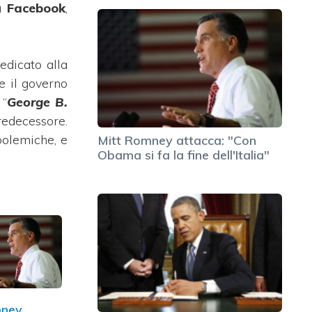
Da
Facebook
,
edicato alla
e il governo
 “
George B.
predecessore.
polemiche, e
Mitt Romney attacca: "Con
Obama si fa la fine dell'Italia"
mney