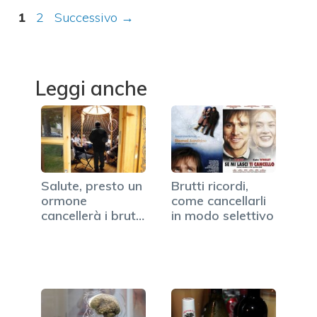
Pagina
Pagina
1
2
Successivo
→
Leggi anche
Salute, presto un
Brutti ricordi,
ormone
come cancellarli
cancellerà i brutti
in modo selettivo
ricordi