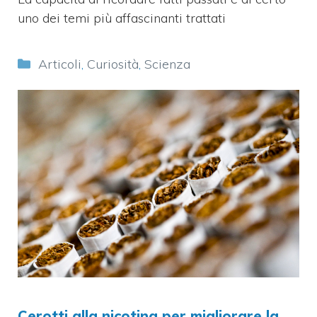
uno dei temi più affascinanti trattati
Categorie
Articoli
,
Curiosità
,
Scienza
Cerotti alla nicotina per migliorare la