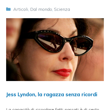
Categorie
Articoli
,
Dal mondo
,
Scienza
Jess Lyndon, la ragazza senza ricordi
La capacità di ricordare fatti passati è di certo