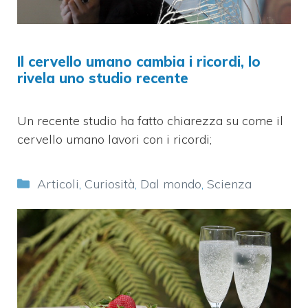
Il cervello umano cambia i ricordi, lo
rivela uno studio recente
Un recente studio ha fatto chiarezza su come il
cervello umano lavori con i ricordi;
Categorie
Articoli
,
Curiosità
,
Dal mondo
,
Scienza