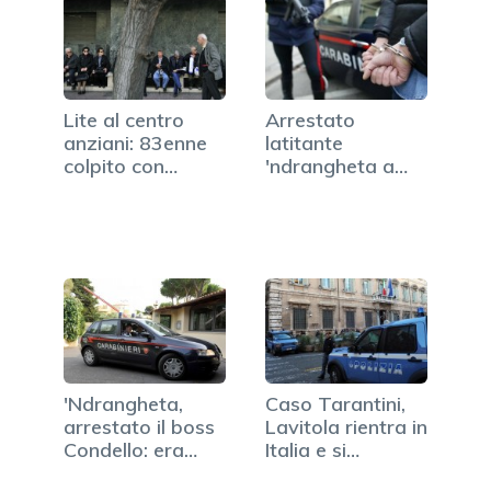
Lite al centro
Arrestato
anziani: 83enne
latitante
colpito con
'ndrangheta a
bastone…
Cosenza
'Ndrangheta,
Caso Tarantini,
arrestato il boss
Lavitola rientra in
Condello: era…
Italia e si
costituisce