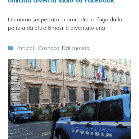
omicida diventa idolo su Facebook
Un uomo sospettato di omicidio, in fuga dalla
polizia da oltre 6mesi, è diventato una
Categorie
Articoli
,
Cronaca
,
Dal mondo