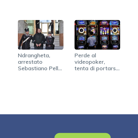
Ndrangheta,
Perde al
arrestato
videopoker,
Sebastiano Pelle,
tenta di portarsi
fra i…
a casa la…