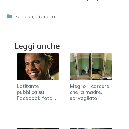
Categorie
Articoli
,
Cronaca
Leggi anche
Latitante
Meglio il carcere
pubblica su
che la madre,
Facebook foto
sorvegliato
vicino alla…
speciale…