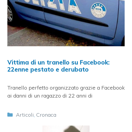
Vittima di un tranello su Facebook:
22enne pestato e derubato
Tranello perfetto organizzato grazie a Facebook
ai danni di un ragazzo di 22 anni di
Categorie
Articoli
,
Cronaca