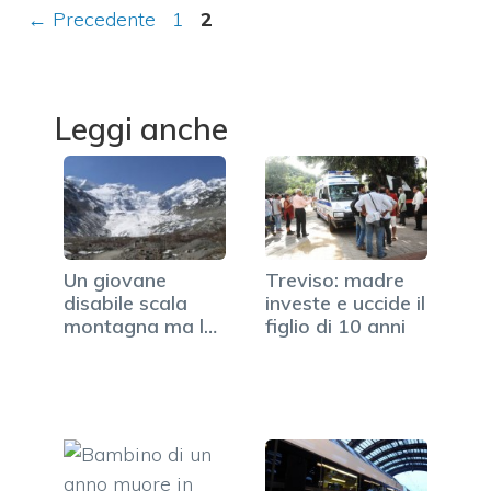
Pagina
Pagina
←
Precedente
1
2
Leggi anche
Un giovane
Treviso: madre
disabile scala
investe e uccide il
montagna ma la
figlio di 10 anni
carrozzina…