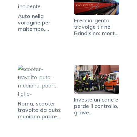
Auto nella
Frecciargento
voragine per
travolge tir nel
maltempo,
Brindisino: morto
muore bambino
il…
di un anno
Investe un cane e
Roma, scooter
perde il controllo,
travolto da auto:
grave
muoiono padre
motociclista
e…