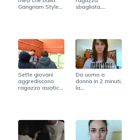
mesi che balla
ragazza
Gangnam Style
sbagliata,
(VIDEO)
17enne…
Sette giovani
Da uomo a
aggrediscono
donna in 2 minuti,
ragazzo asiatico
la
per…
trasformazione
della…