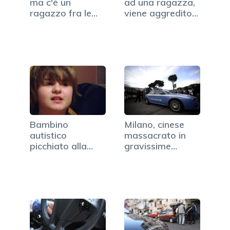
ma c'è un
ad una ragazza,
ragazzo fra le
viene aggredito
rotaie (VIDEO)
da…
Bambino
Milano, cinese
autistico
massacrato in
picchiato alla
gravissime
fermata del bus:
condizioni:…
il video