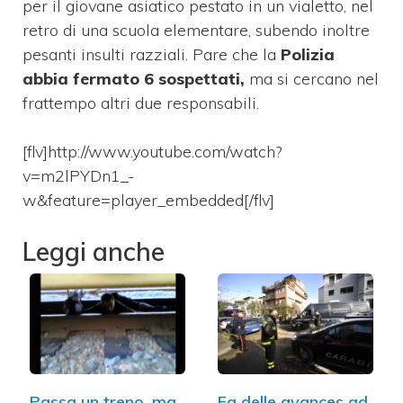
per il giovane asiatico pestato in un vialetto, nel
retro di una scuola elementare, subendo inoltre
pesanti insulti razziali. Pare che la
Polizia
abbia fermato 6 sospettati,
ma si cercano nel
frattempo altri due responsabili.
[flv]http://www.youtube.com/watch?
v=m2lPYDn1_-
w&feature=player_embedded[/flv]
Leggi anche
Passa un treno, ma
Fa delle avances ad