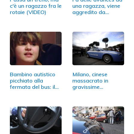
c'è un ragazzo fra le
una ragazza, viene
rotaie (VIDEO)
aggredito da…
Bambino autistico
Milano, cinese
picchiato alla
massacrato in
fermata del bus: il
gravissime
video
condizioni:…