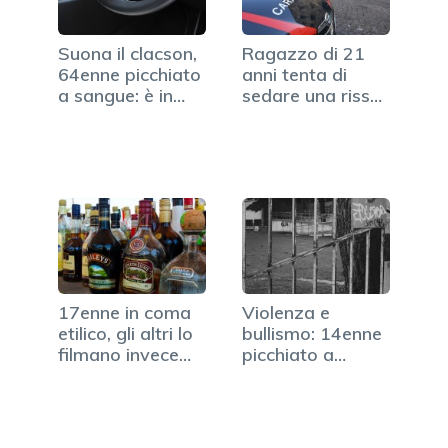
Suona il clacson,
Ragazzo di 21
64enne picchiato
anni tenta di
a sangue: è in
sedare una rissa
coma
e viene…
17enne in coma
Violenza e
etilico, gli altri lo
bullismo: 14enne
filmano invece…
picchiato a
sangue fuori…